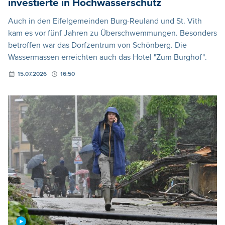
investierte in Hochwasserschutz
Auch in den Eifelgemeinden Burg-Reuland und St. Vith
kam es vor fünf Jahren zu Überschwemmungen. Besonders
betroffen war das Dorfzentrum von Schönberg. Die
Wassermassen erreichten auch das Hotel "Zum Burghof".
15.07.2026
16:50