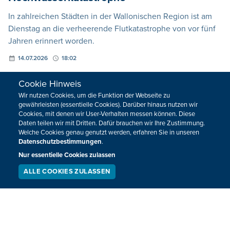
In zahlreichen Städten in der Wallonischen Region ist am
Dienstag an die verheerende Flutkatastrophe von vor fünf
Jahren erinnert worden.
14.07.2026
18:02
Cookie Hinweis
Wir nutzen Cookies, um die Funktion der Webseite zu
gewährleisten (essentielle Cookies). Darüber hinaus nutzen wir
Cookies, mit denen wir User-Verhalten messen können. Diese
Daten teilen wir mit Dritten. Dafür brauchen wir Ihre Zustimmung.
Welche Cookies genau genutzt werden, erfahren Sie in unseren
Datenschutzbestimmungen
.
Nur essentielle Cookies zulassen
ALLE COOKIES ZULASSEN
SERVICE
LIVESTREAM
PODCAST
SUCHEN
Kabelwerk Eupen hat den Wiederaufbau
geschafft - aber die Bilder bleiben