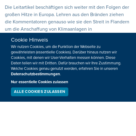
Die Leitartikel beschäftigen sich weiter mit den Folgen der
großen Hitze in Europa. Lehren aus den Bränden ziehen
die Kommentatoren genauso wie sie den Streit in Flandern
um die Anschaffung von Klimaanlagen in
Wohnpflegeheimen seziert. Außerdem schauen sie noch
Cookie Hinweis
auf die neuen WM-Pläne von Fifa-Boss Infantino.
Wir nutzen Cookies, um die Funktion der Webseite zu
gewährleisten (essentielle Cookies). Darüber hinaus nutzen wir
30.07.2026
08:43
Cookies, mit denen wir User-Verhalten messen können. Diese
Daten teilen wir mit Dritten. Dafür brauchen wir Ihre Zustimmung.
Welche Cookies genau genutzt werden, erfahren Sie in unseren
Datenschutzbestimmungen
.
Nur essentielle Cookies zulassen
ALLE COOKIES ZULASSEN
SERVICE
LIVESTREAM
PODCAST
SUCHEN