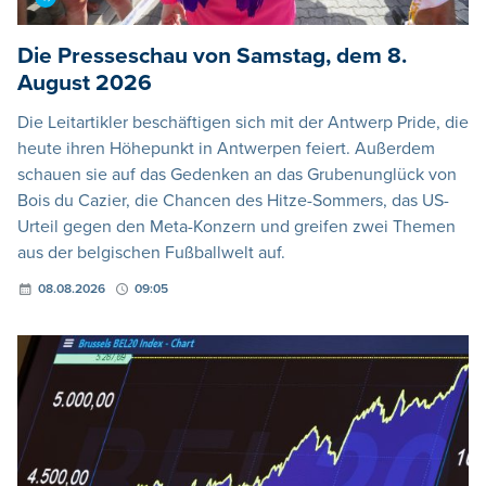
Die Presseschau von Samstag, dem 8.
August 2026
Die Leitartikler beschäftigen sich mit der Antwerp Pride, die
heute ihren Höhepunkt in Antwerpen feiert. Außerdem
schauen sie auf das Gedenken an das Grubenunglück von
Bois du Cazier, die Chancen des Hitze-Sommers, das US-
Urteil gegen den Meta-Konzern und greifen zwei Themen
aus der belgischen Fußballwelt auf.
08.08.2026
09:05