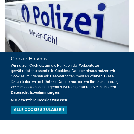
Cookie Hinweis
Wir nutzen Cookies, um die Funktion der Webseite zu
gewährleisten (essentielle Cookies). Darüber hinaus nutzen wir
Cookies, mit denen wir User-Verhalten messen können. Diese
Einbruchsserie im Eupener Land
Daten teilen wir mit Dritten. Dafür brauchen wir Ihre Zustimmung.
Welche Cookies genau genutzt werden, erfahren Sie in unseren
Die Polizei der Zone Weser-Göhl meldet eine
Datenschutzbestimmungen
.
Einbruchsserie im Eupener Land. Betroffen sind Eupen,
Nur essentielle Cookies zulassen
Eynatten und Hergenrath.
ALLE COOKIES ZULASSEN
SERVICE
LIVESTREAM
PODCAST
23.07.2026
13:25
SUCHEN