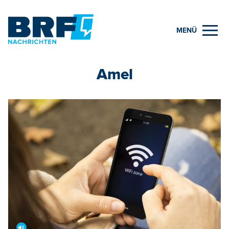
MENÜ
Amel