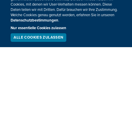
Cookies, mit denen wir User-Verhalten messen können. Diese
Daten teilen wir mit Dritten. Dafür brauchen wir Ihre Zustimmung.
Welche Cookies genau genutzt werden, erfahren Sie in unseren
Datenschutzbestimmungen
.
Nur essentielle Cookies zulassen
ALLE COOKIES ZULASSEN
SERVICE
LIVESTREAM
PODCAST
Rallyeduo Hermann-Hüweler sammelt
SUCHEN
37.000 Euro für Flutopfer im Ahrtal
Rallyefahrer Rainer Hermann und Beifahrer Gabriel
Hüweler haben am Samstagabend in Mayschoß das
Ergebnis ihrer Spendenaktion überreicht: Die Flutopfer
erhielten einen Scheck über 37.000 Euro.
12.12.2021
13:42
VORHERIGE
NÄCHSTE