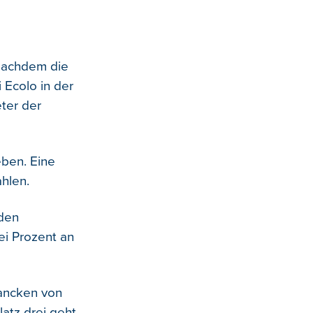
 Nachdem die
 Ecolo in der
eter der
eben. Eine
hlen.
 den
ei Prozent an
rancken von
latz drei geht