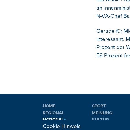
an Innenminis
N-VA-Chef Ba
Gerade für Mi
interessant. M
Prozent der Wa
58 Prozent fas
HOME
SPORT
REGIONAL
MEINUNG
NATIONAL
KULTUR
Cookie Hinweis
INTERNATIONAL
WM 2026