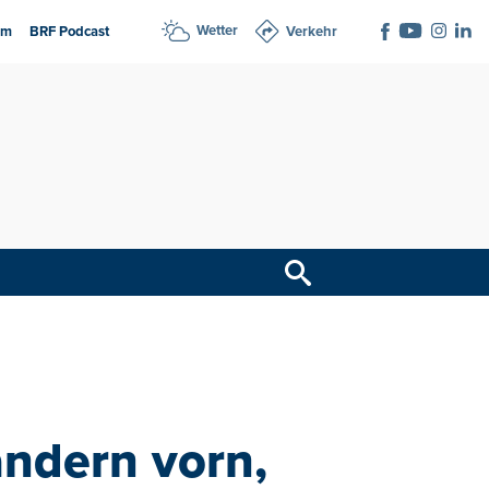
Wetter
am
BRF Podcast
Verkehr
andern vorn,