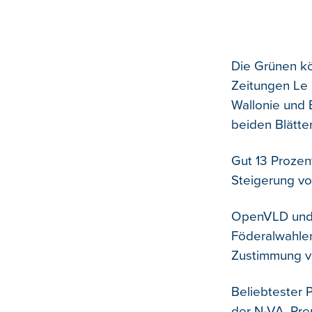
Die Grünen kö
Zeitungen Le 
Wallonie und B
beiden Blätte
Gut 13 Prozen
Steigerung vo
OpenVLD und 
Föderalwahlen
Zustimmung ve
Beliebtester P
der N-VA. Pre