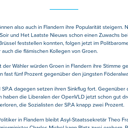
nnen also auch in Flandern ihre Popularität steigern.
Soir und Het Laatste Nieuws schon einen Zuwachs bei
rüssel feststellen konnten, folgen jetzt im Politbarom
r auch die flämischen Kollegen von Groen.
t der Wähler würden Groen in Flandern ihre Stimme g
n fast fünf Prozent gegenüber den jüngsten Föderalwa
SP.A dagegen setzen ihren Sinkflug fort. Gegenüber
 haben die Liberalen der OpenVLD jetzt schon gut dr
rloren, die Sozialisten der SP.A knapp zwei Prozent.
olitiker in Flandern bleibt Asyl-Staatssekretär Theo F
mierminister Charles Michel kann Platz zwei erobern. P