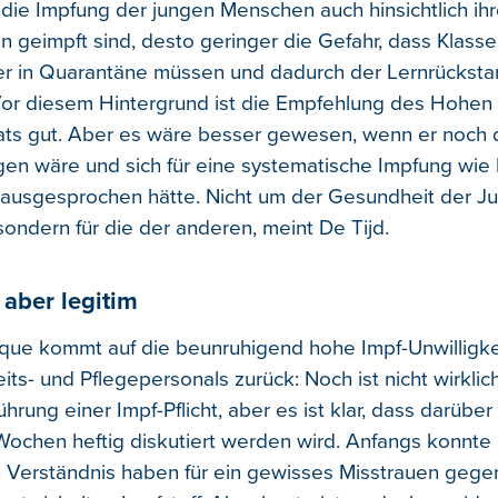
 die Impfung der jungen Menschen auch hinsichtlich ihr
n geimpft sind, desto geringer die Gefahr, dass Klass
er in Quarantäne müssen und dadurch der Lernrückst
Vor diesem Hintergrund ist die Empfehlung des Hohen
ts gut. Aber es wäre besser gewesen, wenn er noch d
en wäre und sich für eine systematische Impfung wie
ausgesprochen hätte. Nicht um der Gesundheit der J
 sondern für die der anderen, meint De Tijd.
 aber legitim
ique kommt auf die beunruhigend hohe Impf-Unwilligkei
ts- und Pflegepersonals zurück: Noch ist nicht wirklic
ührung einer Impf-Pflicht, aber es ist klar, dass darüber
chen heftig diskutiert werden wird. Anfangs konnte 
ch Verständnis haben für ein gewisses Misstrauen geg