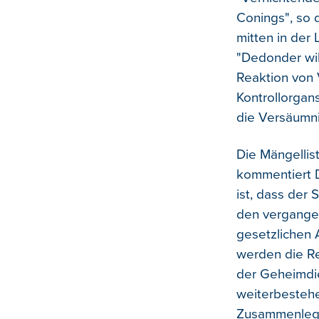
Conings", so 
mitten in der 
"Dedonder wil
Reaktion von 
Kontrollorgan
die Versäumni
Die Mängellis
kommentiert D
ist, dass der
den vergangen
gesetzlichen A
werden die R
der Geheimdie
weiterbestehen
Zusammenlegun