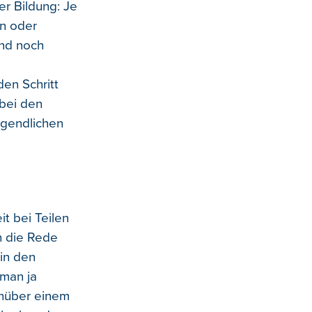
er Bildung: Je
en oder
and noch
en Schritt
 bei den
ugendlichen
t bei Teilen
h die Rede
 in den
man ja
enüber einem