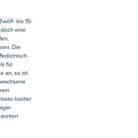
wölf- bis 15-
edoch eine
fen,
sen. Die
Medizinisch
ls für
e an, so ist
Erwachsene
inen
etwas breiter
nager
kannten