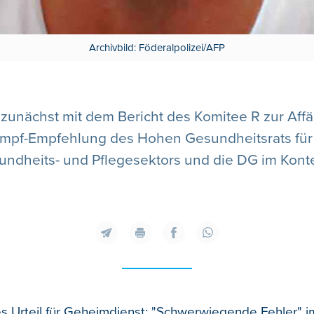
Archivbild: Föderalpolizei/AFP
h zunächst mit dem Bericht des Komitee R zur Aff
mpf-Empfehlung des Hohen Gesundheitsrats für Zw
sundheits- und Pflegesektors und die DG im Kont
s Urteil für Geheimdienst: "Schwerwiegende Fehler" im