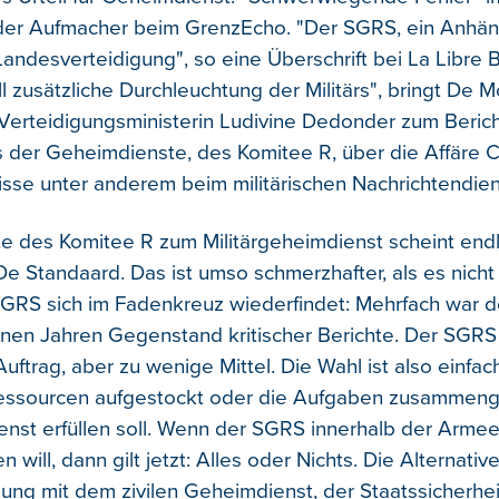
der Aufmacher beim GrenzEcho. "Der SGRS, ein Anhän
Landesverteidigung", so eine Überschrift bei La Libre 
l zusätzliche Durchleuchtung der Militärs", bringt De 
Verteidigungsministerin Ludivine Dedonder zum Beric
s der Geheimdienste, des Komitee R, über die Affäre 
sse unter anderem beim militärischen Nachrichtendie
te des Komitee R zum Militärgeheimdienst scheint endl
e Standaard. Das ist umso schmerzhafter, als es nicht
 SGRS sich im Fadenkreuz wiederfindet: Mehrfach war de
en Jahren Gegenstand kritischer Berichte. Der SGRS
uftrag, aber zu wenige Mittel. Die Wahl ist also einfa
essourcen aufgestockt oder die Aufgaben zusammenge
nst erfüllen soll. Wenn der SGRS innerhalb der Arme
 will, dann gilt jetzt: Alles oder Nichts. Die Alternati
g mit dem zivilen Geheimdienst, der Staatssicherheit