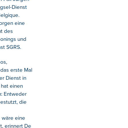
gsel-Dienst
Belgique.
Morgen eine
ht des
Conings und
nst SGRS.
os,
 das erste Mal
r Dienst in
 hat einen
ch: Entweder
stutzt, die
e
ve wäre eine
, erinnert De