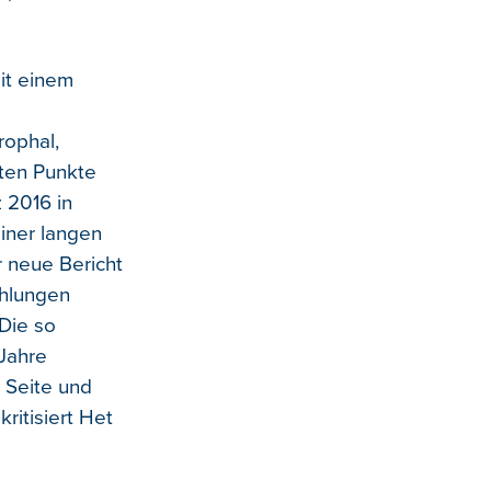
it einem
rophal,
sten Punkte
 2016 in
einer langen
r neue Bericht
ehlungen
 Die so
Jahre
 Seite und
ritisiert Het