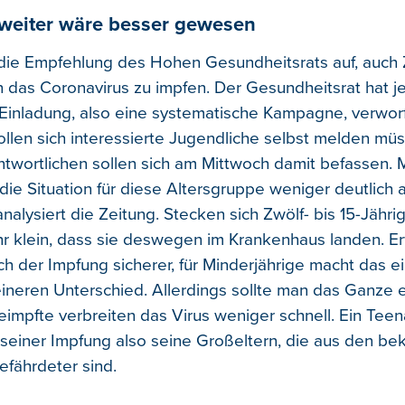
 weiter wäre besser gewesen
t die Empfehlung des Hohen Gesundheitsrats auf, auch Z
 das Coronavirus zu impfen. Der Gesundheitsrat hat j
-Einladung, also eine systematische Kampagne, verwor
ollen sich interessierte Jugendliche selbst melden müs
antwortlichen sollen sich am Mittwoch damit befassen. 
 die Situation für diese Altersgruppe weniger deutlich a
alysiert die Zeitung. Stecken sich Zwölf- bis 15-Jährig
hr klein, dass sie deswegen im Krankenhaus landen. 
ch der Impfung sicherer, für Minderjährige macht das e
eineren Unterschied. Allerdings sollte man das Ganze 
eimpfte verbreiten das Virus weniger schnell. Ein Tee
 seiner Impfung also seine Großeltern, die aus den be
efährdeter sind.