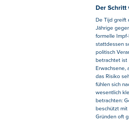
Der Schritt
De Tijd greif
Jährige gegen
formelle Impf
stattdessen s
politisch Ver
betrachtet ist
Erwachsene, an
das Risiko se
fühlen sich na
wesentlich kl
betrachten: G
beschützt mit
Gründen oft g