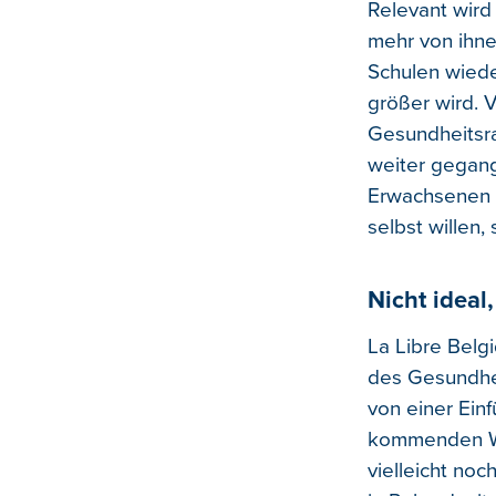
Relevant wird
mehr von ihne
Schulen wied
größer wird. 
Gesundheitsra
weiter gegang
Erwachsenen 
selbst willen,
Nicht ideal,
La Libre Belg
des Gesundhei
von einer Einf
kommenden Wo
vielleicht no