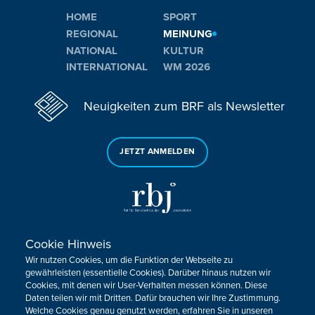
HOME
SPORT
REGIONAL
MEINUNG
NATIONAL
KULTUR
INTERNATIONAL
WM 2026
Neuigkeiten zum BRF als Newsletter
JETZT ANMELDEN
Cookie Hinweis
Sie haben noch Fragen oder Anmerkungen?
Wir nutzen Cookies, um die Funktion der Webseite zu
KONTAKTIEREN SIE UNS!
gewährleisten (essentielle Cookies). Darüber hinaus nutzen wir
Cookies, mit denen wir User-Verhalten messen können. Diese
Daten teilen wir mit Dritten. Dafür brauchen wir Ihre Zustimmung.
Impressum
Datenschutz
Kontakt
Barrierefreiheit
Welche Cookies genau genutzt werden, erfahren Sie in unseren