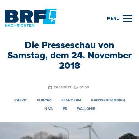
MENÜ
Die Presseschau von
Samstag, dem 24. November
2018
24.11.2018
09:50
BREXIT
EUROPA
FLANDERN
GROSSBRITANNIEN
N-VA
PS
WALLONIE