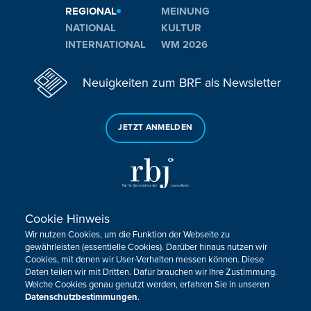
REGIONAL
MEINUNG
NATIONAL
KULTUR
INTERNATIONAL
WM 2026
Neuigkeiten zum BRF als Newsletter
JETZT ANMELDEN
Cookie Hinweis
Sie haben noch Fragen oder Anmerkungen?
Wir nutzen Cookies, um die Funktion der Webseite zu
KONTAKTIEREN SIE UNS!
gewährleisten (essentielle Cookies). Darüber hinaus nutzen wir
Cookies, mit denen wir User-Verhalten messen können. Diese
Daten teilen wir mit Dritten. Dafür brauchen wir Ihre Zustimmung.
Impressum
Datenschutz
Kontakt
Barrierefreiheit
Welche Cookies genau genutzt werden, erfahren Sie in unseren
Cookie-Zustimmung anpassen
Datenschutzbestimmungen
.