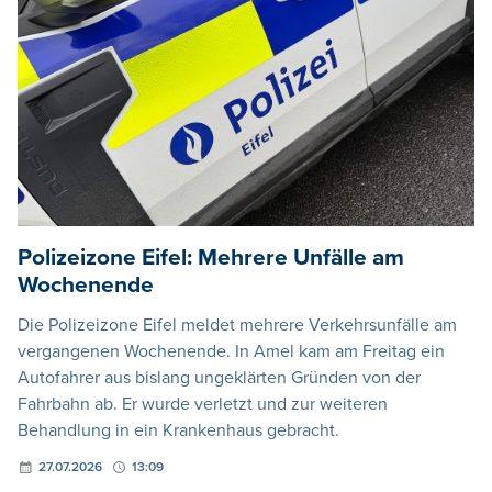
Polizeizone Eifel: Mehrere Unfälle am
Wochenende
Die Polizeizone Eifel meldet mehrere Verkehrsunfälle am
vergangenen Wochenende. In Amel kam am Freitag ein
Autofahrer aus bislang ungeklärten Gründen von der
Fahrbahn ab. Er wurde verletzt und zur weiteren
Behandlung in ein Krankenhaus gebracht.
27.07.2026
13:09