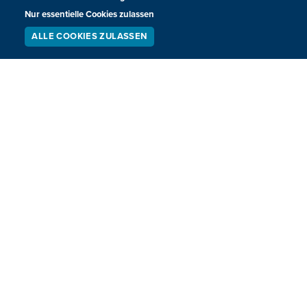
Nur essentielle Cookies zulassen
29.06.2026
13:45
ALLE COOKIES ZULASSEN
SERVICE
LIVESTREAM
PODCAST
SUCHEN
Nachwuchs und die Suche nach einem
neuen Revier: Wie steht es um den Wolf in
der Region?