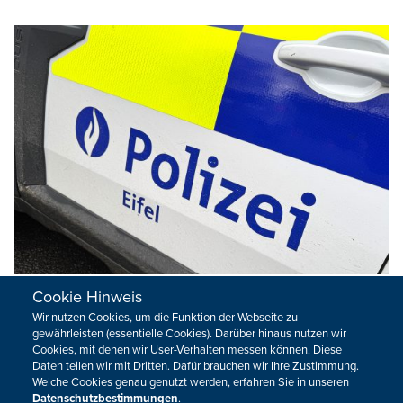
Cookie Hinweis
Über 200 PKW-Kontrollen bei Beach Party
Wir nutzen Cookies, um die Funktion der Webseite zu
in Recht
gewährleisten (essentielle Cookies). Darüber hinaus nutzen wir
Cookies, mit denen wir User-Verhalten messen können. Diese
Die Polizeizone Eifel hat am Wochenende im Rahmen der
Daten teilen wir mit Dritten. Dafür brauchen wir Ihre Zustimmung.
Beach Party in Recht umfangreiche Alkoholkontrollen
Welche Cookies genau genutzt werden, erfahren Sie in unseren
durchgeführt.
Datenschutzbestimmungen
.