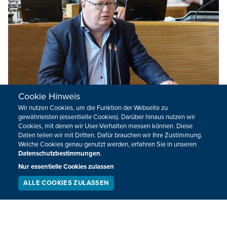
Cookie Hinweis
Wir nutzen Cookies, um die Funktion der Webseite zu
gewährleisten (essentielle Cookies). Darüber hinaus nutzen wir
Windenergie oder Drohnentestgebiete?
Cookies, mit denen wir User-Verhalten messen können. Diese
Ecolo fordert Dialog
Daten teilen wir mit Dritten. Dafür brauchen wir Ihre Zustimmung.
Welche Cookies genau genutzt werden, erfahren Sie in unseren
In Bezug auf das Verhältnis zwischen dem Ausbau der
Datenschutzbestimmungen
.
Windenergie und der Schaffung von Drohnentestgebieten
Nur essentielle Cookies zulassen
fordert Ecolo einen politischen Dialog zwischen der
ALLE COOKIES ZULASSEN
Deutschsprachigen Gemeinschaft, der Wallonischen
SERVICE
LIVESTREAM
PODCAST
SUCHEN
Region und dem föderalen Verteidigungsminister.
08.06.2026
15:15