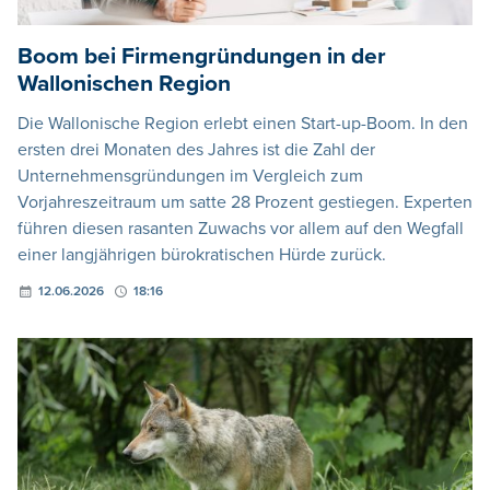
Boom bei Firmengründungen in der
Wallonischen Region
Die Wallonische Region erlebt einen Start-up-Boom. In den
ersten drei Monaten des Jahres ist die Zahl der
Unternehmensgründungen im Vergleich zum
Vorjahreszeitraum um satte 28 Prozent gestiegen. Experten
führen diesen rasanten Zuwachs vor allem auf den Wegfall
einer langjährigen bürokratischen Hürde zurück.
12.06.2026
18:16