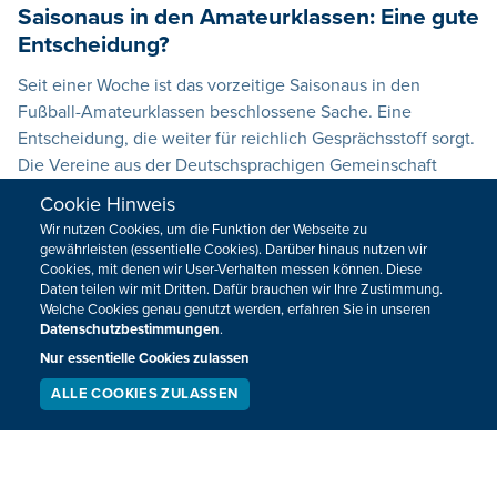
Saisonaus in den Amateurklassen: Eine gute
Entscheidung?
Seit einer Woche ist das vorzeitige Saisonaus in den
Fußball-Amateurklassen beschlossene Sache. Eine
Entscheidung, die weiter für reichlich Gesprächsstoff sorgt.
Die Vereine aus der Deutschsprachigen Gemeinschaft
machen sich Gedanken über die Entscheidung des
Cookie Hinweis
Verbandes.
Wir nutzen Cookies, um die Funktion der Webseite zu
gewährleisten (essentielle Cookies). Darüber hinaus nutzen wir
06.04.2020 - 08:53
Cookies, mit denen wir User-Verhalten messen können. Diese
Daten teilen wir mit Dritten. Dafür brauchen wir Ihre Zustimmung.
Welche Cookies genau genutzt werden, erfahren Sie in unseren
Geköpfter Hund: Peta setzt 1.000 Euro
Datenschutzbestimmungen
.
Belohnung für Hinweise aus
Nur essentielle Cookies zulassen
ALLE COOKIES ZULASSEN
Berichte über einen geköpften Hund in Honsfeld haben die
SERVICE
LIVESTREAM
PODCAST
SUCHEN
Tierrechtsorganisation Peta auf den Plan gerufen.
06.03.2020
13:15