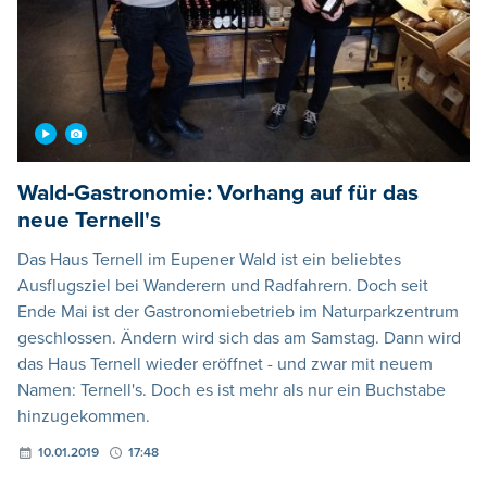
Wald-Gastronomie: Vorhang auf für das
neue Ternell's
Das Haus Ternell im Eupener Wald ist ein beliebtes
Ausflugsziel bei Wanderern und Radfahrern. Doch seit
Ende Mai ist der Gastronomiebetrieb im Naturparkzentrum
geschlossen. Ändern wird sich das am Samstag. Dann wird
das Haus Ternell wieder eröffnet - und zwar mit neuem
Namen: Ternell's. Doch es ist mehr als nur ein Buchstabe
hinzugekommen.
10.01.2019
17:48