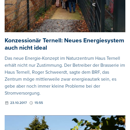
Konzessionär Ternell: Neues Energiesystem
auch nicht ideal
Das neue Energie-Konzept im Naturzentrum Haus Ternell
erhält nicht nur Zustimmung. Der Betreiber der Brasserie im
Haus Ternell, Roger Schweerdt, sagte dem BRF, das
Zentrum möge mittlerweile zwar energieautark sein, es
gebe aber noch immer kleine Probleme bei der
Stromversorgung.
23.10.2017
15:55