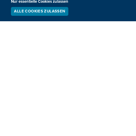
Nur essentielle Cookies zulassen
HOME
SPORT
ALLE COOKIES ZULASSEN
SERVICE
LIVESTREAM
PODCAST
REGIONAL
MEINUNG
SUCHEN
NATIONAL
KULTUR
INTERNATIONAL
WM 2026
Neuigkeiten zum BRF als Newsletter
JETZT ANMELDEN
Sie haben noch Fragen oder Anmerkungen?
KONTAKTIEREN SIE UNS!
Impressum
Datenschutz
Kontakt
Barrierefreiheit