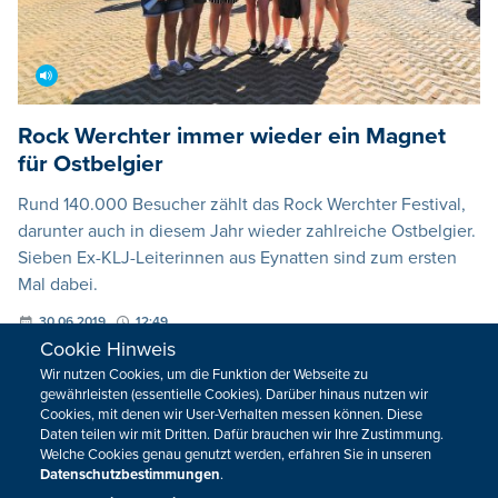
Rock Werchter immer wieder ein Magnet
für Ostbelgier
Rund 140.000 Besucher zählt das Rock Werchter Festival,
darunter auch in diesem Jahr wieder zahlreiche Ostbelgier.
Sieben Ex-KLJ-Leiterinnen aus Eynatten sind zum ersten
Mal dabei.
30.06.2019
12:49
Cookie Hinweis
Wir nutzen Cookies, um die Funktion der Webseite zu
VORHERIGE
NÄCHSTE
gewährleisten (essentielle Cookies). Darüber hinaus nutzen wir
Cookies, mit denen wir User-Verhalten messen können. Diese
Daten teilen wir mit Dritten. Dafür brauchen wir Ihre Zustimmung.
Welche Cookies genau genutzt werden, erfahren Sie in unseren
Datenschutzbestimmungen
.