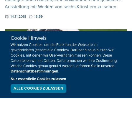
Ausstellung mit Werken von sechs Künstlern zu sehen.
14.11.2018
13:59
Cookie Hinweis
Wir nutzen Cookies, um die Funktion der Webseite zu
gewährleisten (essentielle Cookies). Darüber hinaus nutzen wir
Cookies, mit denen wir User-Verhalten messen können. Diese
Daten teilen wir mit Dritten. Dafür brauchen wir Ihre Zustimmung.
Welche Cookies genau genutzt werden, erfahren Sie in unseren
Datenschutzbestimmungen
.
Nur essentielle Cookies zulassen
ALLE COOKIES ZULASSEN
SERVICE
LIVESTREAM
PODCAST
SUCHEN
Lontzen erbeutet einen Punkt in Rocherath
Nach 90 sehenswerten Minuten haben sich der KFC