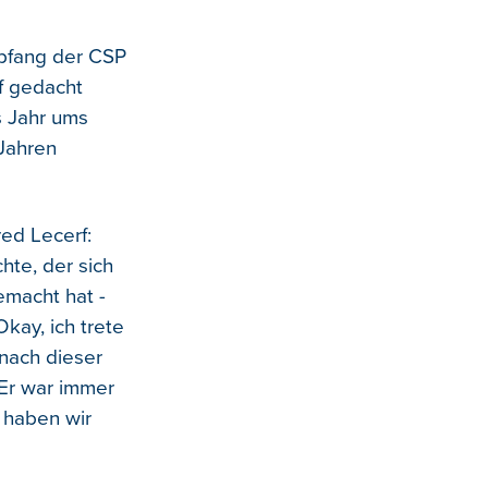
pfang der CSP
rf gedacht
s Jahr ums
Jahren
ed Lecerf:
hte, der sich
emacht hat -
kay, ich trete
nach dieser
 Er war immer
 haben wir