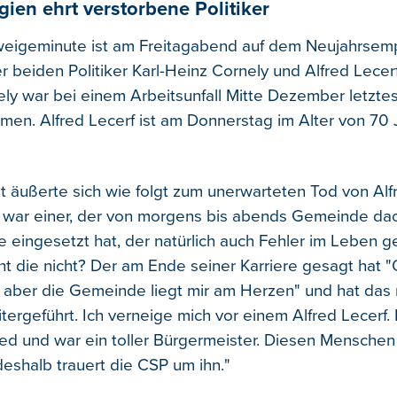
ien ehrt verstorbene Politiker
hweigeminute ist am Freitagabend auf dem Neujahrsem
r beiden Politiker Karl-Heinz Cornely und Alfred Lece
ly war bei einem Arbeitsunfall Mitte Dezember letzte
n. Alfred Lecerf ist am Donnerstag im Alter von 70 
t äußerte sich wie folgt zum unerwarteten Tod von Alfr
f war einer, der von morgens bis abends Gemeinde dac
e eingesetzt hat, der natürlich auch Fehler im Leben g
t die nicht? Der am Ende seiner Karriere gesagt hat "O
, aber die Gemeinde liegt mir am Herzen" und hat das 
tergeführt. Ich verneige mich vor einem Alfred Lecerf.
ied und war ein toller Bürgermeister. Diesen Menschen
deshalb trauert die CSP um ihn."