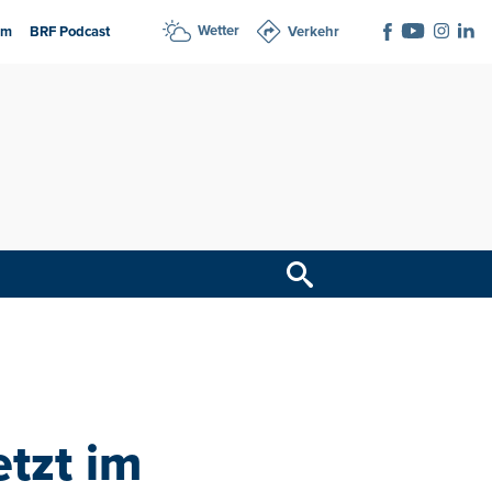
Wetter
am
BRF Podcast
Verkehr
etzt im