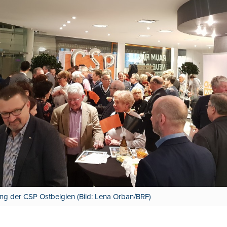
g der CSP Ostbelgien (Bild: Lena Orban/BRF)