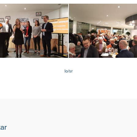
lo/sr
ar