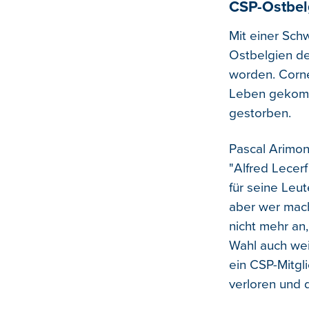
CSP-Ostbelg
Mit einer Sc
Ostbelgien de
worden. Corne
Leben gekomme
gestorben.
Pascal Arimon
"Alfred Lecer
für seine Leut
aber wer mach
nicht mehr an
Wahl auch wei
ein CSP-Mitgl
verloren und 