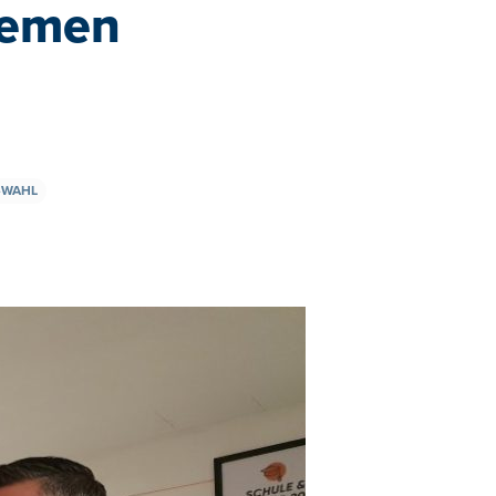
hemen
-WAHL