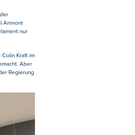
der
l Arimont
rlament nur
Colin Kraft im
gemacht. Aber
 der Regierung