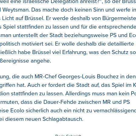
eil eine israelische Delegation anreist?", so der Brüs
id Weytsman. Das mache doch keinen Sinn und werfe in
s Licht auf Brüssel. Er werde deshalb von Bürgermeist
 Spiel stattfinden zu lassen und für die entsprechende
man unterstellt der Stadt beziehungsweise PS und Eco
litisch motiviert sei. Er wolle deshalb die detaillierte
ießlich habe Brüssel viel Erfahrung, was den Schutz so
oßereignisse angehe.
tung, die auch MR-Chef Georges-Louis Bouchez in den
iffen hat. Auch er fordert die Stadt auf, das Spiel im 
ion stattfinden zu lassen. Allerdings muss man kein Po
ermuten, dass die Dauer-Fehde zwischen MR und PS
se Ecolo sicherlich auch ein nicht zu vernachlässigen
ei diesem neuen Schlagabtausch.