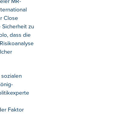
seler MR-
ternational
er Close
 Sicherheit zu
lo, dass die
 Risikoanalyse
lcher
 sozialen
König-
litikexperte
der Faktor