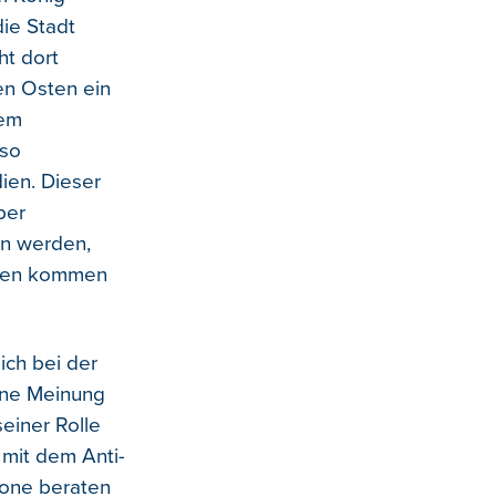
ie Stadt
ht dort
en Osten ein
dem
 so
ien. Dieser
per
n werden,
onen kommen
ich bei der
ine Meinung
einer Rolle
 mit dem Anti-
zone beraten