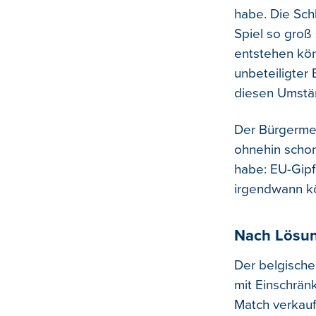
habe. Die Sch
Spiel so groß 
entstehen könn
unbeteiligter
diesen Umstän
Der Bürgermei
ohnehin schon
habe: EU-Gipf
irgendwann kö
Nach Lösu
Der belgische
mit Einschrän
Match verkauf