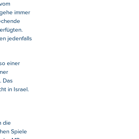
 vom
t gehe immer
rechende
erfügten.
en jedenfalls
so einer
ner
. Das
t in Israel.
 die
chen Spiele