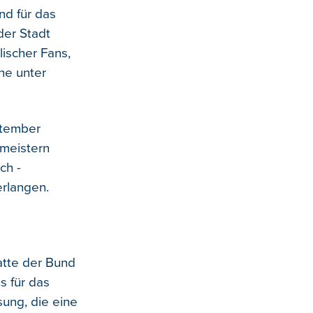
nd für das
der Stadt
lischer Fans,
ne unter
ptember
 meistern
ch -
erlangen.
atte der Bund
s für das
sung, die eine