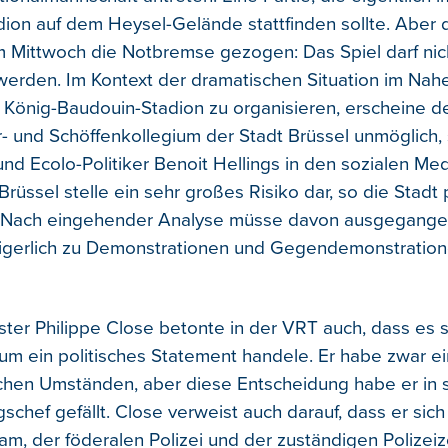
ion auf dem Heysel-Gelände stattfinden sollte. Aber d
m Mittwoch die Notbremse gezogen: Das Spiel darf nic
erden. Im Kontext der dramatischen Situation im Nah
m König-Baudouin-Stadion zu organisieren, erscheine 
- und Schöffenkollegium der Stadt Brüssel unmöglich,
und Ecolo-Politiker Benoit Hellings in den sozialen Med
rüssel stelle ein sehr großes Risiko dar, so die Stadt 
Nach eingehender Analyse müsse davon ausgegange
igerlich zu Demonstrationen und Gegendemonstrati
ter Philippe Close betonte in der VRT auch, dass es s
um ein politisches Statement handele. Er habe zwar e
schen Umständen, aber diese Entscheidung habe er in s
schef gefällt. Close verweist auch darauf, dass er sich
am, der föderalen Polizei und der zuständigen Polizei