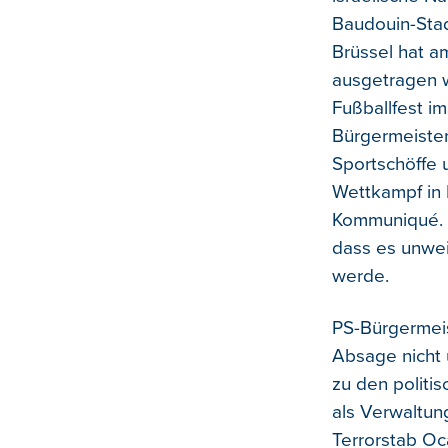
Baudouin-Stad
Brüssel hat a
ausgetragen w
Fußballfest i
Bürgermeister
Sportschöffe 
Wettkampf in B
Kommuniqué. 
dass es unwe
werde.
PS-Bürgermeis
Absage nicht 
zu den politi
als Verwaltung
Terrorstab Oc