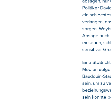
absagen, nur w
Politiker Dav
ein schlechte
verlangen, das
sorgen. Weyts
Absage auch po
einsehen, schl
sensitiver Gr
Eine Stoßrich
Medien aufgegr
Baudouin-Stad
sein, um zu v
beziehungswei
sein könnte b