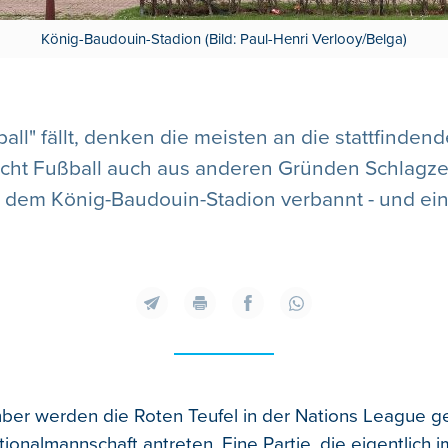
König-Baudouin-Stadion (Bild: Paul-Henri Verlooy/Belga)
all" fällt, denken die meisten an die stattfinden
cht Fußball auch aus anderen Gründen Schlagzeil
em König-Baudouin-Stadion verbannt - und eine
er werden die Roten Teufel in der Nations League g
tionalmannschaft antreten. Eine Partie, die eigentlich 