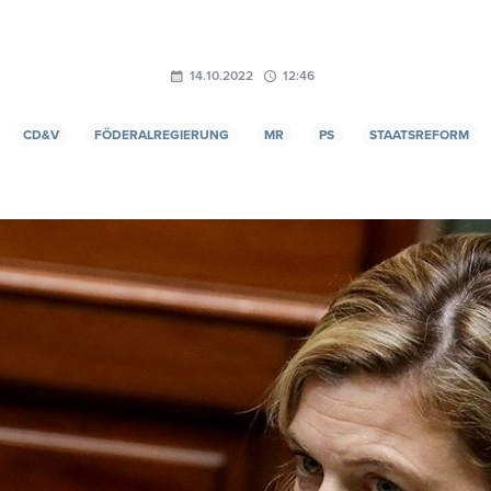
14.10.2022
12:46
CD&V
FÖDERALREGIERUNG
MR
PS
STAATSREFORM