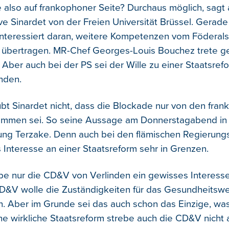
 also auf frankophoner Seite? Durchaus möglich, sagt
ve Sinardet von der Freien Universität Brüssel. Gerade
h interessiert daran, weitere Kompetenzen vom Föderals
u übertragen. MR-Chef Georges-Louis Bouchez trete ge
. Aber auch bei der PS sei der Wille zu einer Staatsref
anden.
bt Sinardet nicht, dass die Blockade nur von den fra
ommen sei. So seine Aussage am Donnerstagabend in
ng Terzake. Denn auch bei den flämischen Regierung
s Interesse an einer Staatsreform sehr in Grenzen.
e nur die CD&V von Verlinden ein gewisses Interesse
D&V wolle die Zuständigkeiten für das Gesundheitsw
en. Aber im Grunde sei das auch schon das Einzige, w
ine wirkliche Staatsreform strebe auch die CD&V nicht 