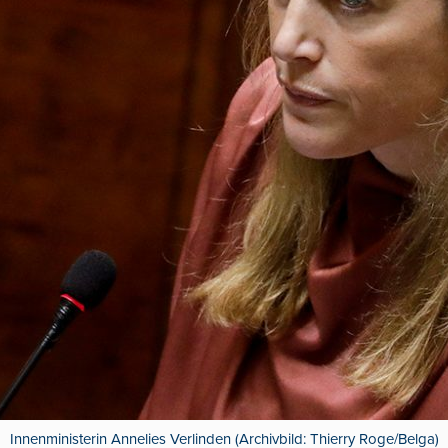
Innenministerin Annelies Verlinden (Archivbild: Thierry Roge/Belga)