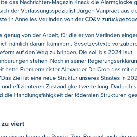
te das Nachrichten-Magazin Knack die Alarmglocke g
sich der Verfassungsspezialist Jürgen Vanpraet aus d
sterin Annelies Verlinden von der CD&V zurückgezog
e genug von der Arbeit, für die er von Verlinden einge
e sich nämlich darum kümmern, Gesetzestexte vorzubere
reform auf den Weg zu bringen. Die soll bis 2024 laut
einbarungen stehen. Noch in seiner Regierungserkläru
it hatte Premierminister Alexander De Croo das mit d
Das Ziel ist eine neue Struktur unseres Staates in 202
nd effizienteren Zuständigkeitsverteilung. Dadurch s
nd die Handlungsfähigkeit der föderalen Strukturen ges
 zu viert
n einige Ideen die Runde. Zum Beispiel auch die ein