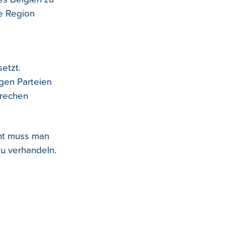
e Region
etzt.
igen Parteien
prechen
nt muss man
zu verhandeln.