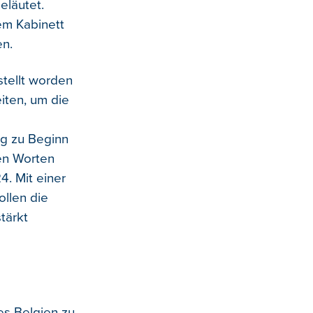
eläutet.
em Kabinett
en.
stellt worden
iten, um die
ng zu Beginn
en Worten
4. Mit einer
ollen die
tärkt
es Belgien zu