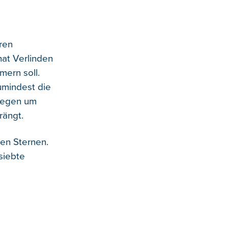
hren
hat Verlinden
mern soll.
zumindest die
llegen um
rängt.
den Sternen.
siebte