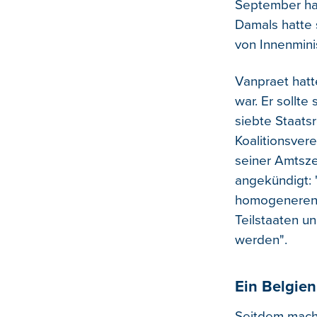
September hat
Damals hatte 
von Innenmini
Vanpraet hatt
war. Er sollt
siebte Staats
Koalitionsver
seiner Amtsze
angekündigt: "
homogeneren u
Teilstaaten u
werden".
Ein Belgien
Seitdem mache