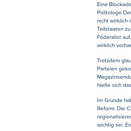
Eine Blockade
Politologe Da
nicht wirklic
Teilstaaten z
Föderalist auf
wirklich vorh
Trotzdem glau
Parteien gek
Magazinsendu
hielte sich da
Im Grunde hab
Reform. Die C
regionalisier
wichtig sei. E