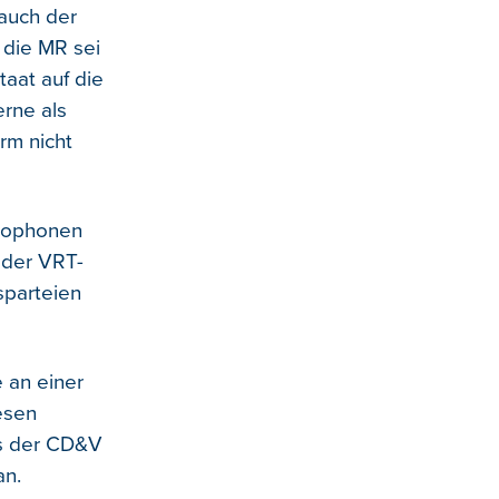
 auch der
 die MR sei
taat auf die
rne als
orm nicht
nkophonen
 der VRT-
sparteien
 an einer
esen
as der CD&V
an.