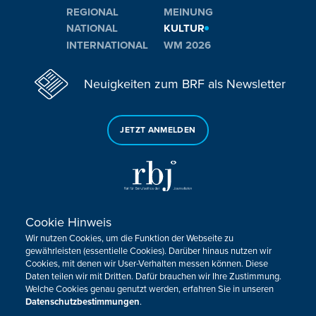
REGIONAL
MEINUNG
NATIONAL
KULTUR
INTERNATIONAL
WM 2026
Neuigkeiten zum BRF als Newsletter
JETZT ANMELDEN
Cookie Hinweis
Sie haben noch Fragen oder Anmerkungen?
Wir nutzen Cookies, um die Funktion der Webseite zu
KONTAKTIEREN SIE UNS!
gewährleisten (essentielle Cookies). Darüber hinaus nutzen wir
Cookies, mit denen wir User-Verhalten messen können. Diese
Daten teilen wir mit Dritten. Dafür brauchen wir Ihre Zustimmung.
Impressum
Datenschutz
Kontakt
Barrierefreiheit
Welche Cookies genau genutzt werden, erfahren Sie in unseren
Cookie-Zustimmung anpassen
Datenschutzbestimmungen
.