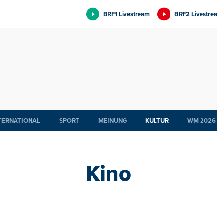
BRF1 Livestream
BRF2 Livestre
TERNATIONAL
SPORT
MEINUNG
KULTUR
WM 2026
Kino