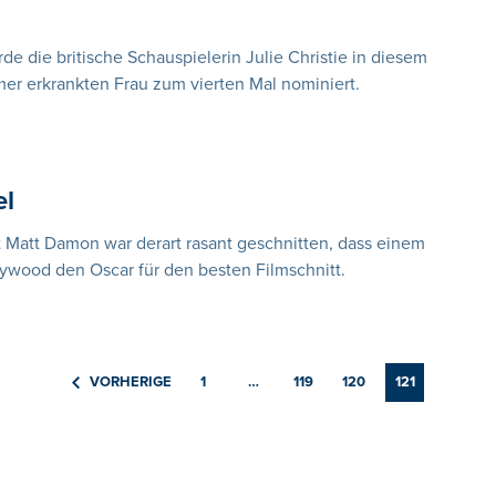
de die britische Schauspielerin Julie Christie in diesem
mer erkrankten Frau zum vierten Mal nominiert.
el
it Matt Damon war derart rasant geschnitten, dass einem
lywood den Oscar für den besten Filmschnitt.
VORHERIGE
1
…
119
120
121