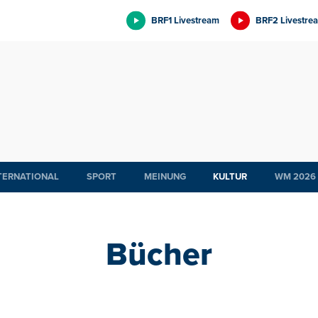
BRF1 Livestream
BRF2 Livestre
TERNATIONAL
SPORT
MEINUNG
KULTUR
WM 2026
Bücher