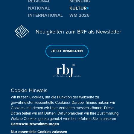
REGIONAL
MEINUNG
NATIONAL
KULTUR
INTERNATIONAL
WM 2026
Neuigkeiten zum BRF als Newsletter
JETZT ANMELDEN
Cookie Hinweis
Sie haben noch Fragen oder Anmerkungen?
Wir nutzen Cookies, um die Funktion der Webseite zu
KONTAKTIEREN SIE UNS!
gewährleisten (essentielle Cookies). Darüber hinaus nutzen wir
Cookies, mit denen wir User-Verhalten messen können. Diese
Daten teilen wir mit Dritten. Dafür brauchen wir Ihre Zustimmung.
Impressum
Datenschutz
Kontakt
Barrierefreiheit
Welche Cookies genau genutzt werden, erfahren Sie in unseren
Cookie-Zustimmung anpassen
Datenschutzbestimmungen
.
Nur essentielle Cookies zulassen
Design, Konzept & Programmierung:
Pixelbar
&
Pavonet