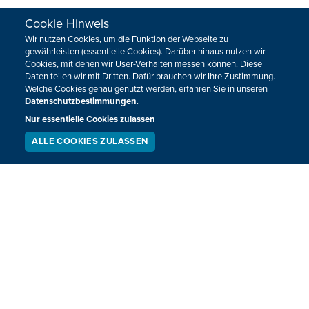
Cookie Hinweis
Wir nutzen Cookies, um die Funktion der Webseite zu
gewährleisten (essentielle Cookies). Darüber hinaus nutzen wir
Cookies, mit denen wir User-Verhalten messen können. Diese
Daten teilen wir mit Dritten. Dafür brauchen wir Ihre Zustimmung.
Welche Cookies genau genutzt werden, erfahren Sie in unseren
Datenschutzbestimmungen
.
Nur essentielle Cookies zulassen
ALLE COOKIES ZULASSEN
SERVICE
LIVESTREAM
PODCAST
SUCHEN
Test-Achats: 70 Prozent der Shein- und
Temu-Waren sind gefährlich
Test-Achats warnt vor dem Kauf von Spielwaren und USB-
Ladesteckern bei den chinesischen Onlineplattformen
Shein und Temu. Laut der Verbraucherorganisation