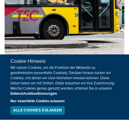
Cookie Hinweis
Wir nutzen Cookies, um die Funktion der Webseite zu
gewährleisten (essentielle Cookies). Darüber hinaus nutzen wir
Bauarbeiten bei Sourbrodt: Busumleitung
Cookies, mit denen wir User-Verhalten messen können. Diese
ab Montag
Daten teilen wir mit Dritten. Dafür brauchen wir Ihre Zustimmung.
Welche Cookies genau genutzt werden, erfahren Sie in unseren
Wegen der Straßenarbeiten auf der N676 zwischen Mont
Datenschutzbestimmungen
.
Rigi und Sourbrodt werden die Busse umgeleitet. Das teilt
Nur essentielle Cookies zulassen
die TEC mit.
ALLE COOKIES ZULASSEN
SERVICE
LIVESTREAM
PODCAST
06.03.2023
17:30
SUCHEN