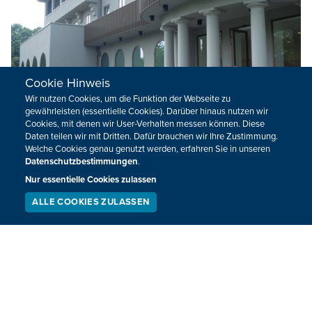
Cookie Hinweis
Wir nutzen Cookies, um die Funktion der Webseite zu
gewährleisten (essentielle Cookies). Darüber hinaus nutzen wir
Cookies, mit denen wir User-Verhalten messen können. Diese
Daten teilen wir mit Dritten. Dafür brauchen wir Ihre Zustimmung.
Welche Cookies genau genutzt werden, erfahren Sie in unseren
"Sana"-Abiturienten schwelgen nach 50
Datenschutzbestimmungen
.
Jahren in Erinnerungen
Nur essentielle Cookies zulassen
Am 1. September 1965 wurde am damals neuen Staatlichen
ALLE COOKIES ZULASSEN
SERVICE
LIVESTREAM
PODCAST
Technischen Institut Eupen (STI) die erste Schulstunde
SUCHEN
eingerichtet. Die ersten Absolventen erhielten 1968 die
ersten "Abitur-Diplome" - das war vor 50 Jahren. Aus
diesem Anlass haben vier Männer, die dort damals zur
Schule gingen, am Mittwoch das RSI - ehemaliges STI -
besucht und auch im Sanatorium vorbeigeschaut, wo sie