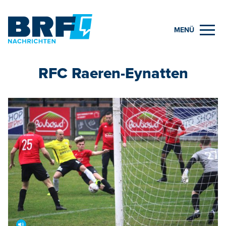
MENÜ
RFC Raeren-Eynatten