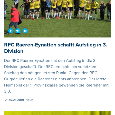
RFC Raeren-Eynatten schafft Aufstieg in 3.
Division
Der RFC Raeren-Eynatten hat den Aufstieg in die 3.
Division geschafft. Der RFC erreichte am vorletzten
Spieltag den nötigen letzten Punkt. Gegen den RFC
Ougrée ließen die Raerener nichts anbrennen. Das letzte
Heimspiel der 1. Provinzklasse gewannen die Raerener mit
3:0.
15.04.2019 - 14:21