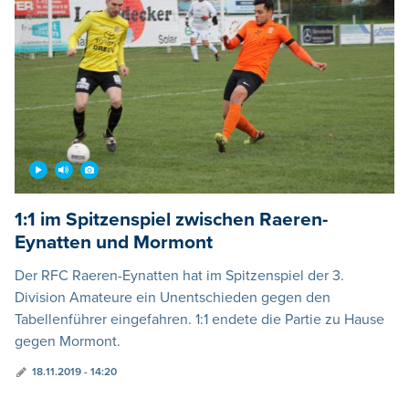
1:1 im Spitzenspiel zwischen Raeren-
Eynatten und Mormont
Der RFC Raeren-Eynatten hat im Spitzenspiel der 3.
Division Amateure ein Unentschieden gegen den
Tabellenführer eingefahren. 1:1 endete die Partie zu Hause
gegen Mormont.
18.11.2019 - 14:20