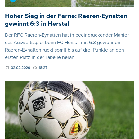
Hoher Sieg in der Ferne: Raeren-Eynatten
gewinnt 6:3 in Herstal
Der RFC Raeren-Eynatten hat in beeindruckender Manier
das Auswärtsspiel beim FC Herstal mit 6:3 gewonnen.
Raeren-Eynatten rückt somit bis auf drei Punkte an den
ersten Platz in der Tabelle heran.
02.02.2020
18:27