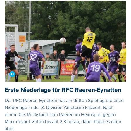
Erste Niederlage für RFC Raeren-Eynatten
Der RFC Raeren-Eynatten hat am dritten Spieltag die erste
Niederlage in der 3. Division Amateure kassiert. Nach
einem 0:3-Rückstand kam Raeren im Heimspiel gegen
Meix-devant-Virton bis auf 2:3 heran, dabei blieb es dann
aber.