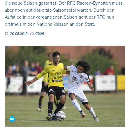
die neue Saison gestartet. Der RFC Raeren-Eynatten muss
aber noch auf das erste Saisonspiel warten. Durch den
Aufstieg in der vergangenen Saison geht der RFC nun
erstmals in den Nationalklassen an den Start.
20.08.2019
07:26