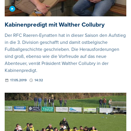
Kabinenpredigt mit Walther Collubry
Der RFC Raeren-Eynatten​ hat in dieser Saison den Aufstieg
in die 3. Division geschafft und damit ostbelgische
Fußballgeschichte geschrieben. Die Herausforderungen
sind groß, ebenso wie die Vorfreude auf das neue
Abenteuer, verrät Präsident Walther Collubry in der
Kabinenpredigt.
17.05.2019
14:32