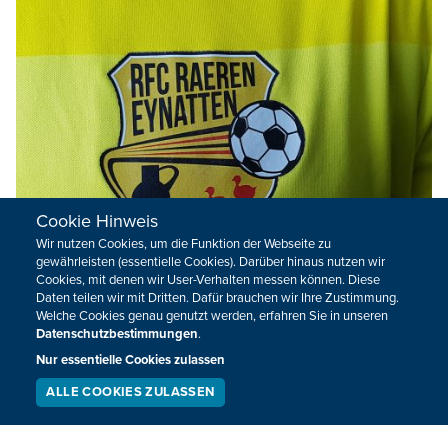
Cookie Hinweis
Wir nutzen Cookies, um die Funktion der Webseite zu
gewährleisten (essentielle Cookies). Darüber hinaus nutzen wir
Cookies, mit denen wir User-Verhalten messen können. Diese
Daten teilen wir mit Dritten. Dafür brauchen wir Ihre Zustimmung.
Welche Cookies genau genutzt werden, erfahren Sie in unseren
RFC Raeren-Eynatten: Frühzeitiger Aufstieg
Datenschutzbestimmungen
.
verpasst
Nur essentielle Cookies zulassen
Der RFC Raeren-Eynatten hat den frühzeitigen Aufstieg
ALLE COOKIES ZULASSEN
SERVICE
LIVESTREAM
PODCAST
knapp verpasst. Die Ostbelgier kassierten eine 0:1-
SUCHEN
Niederlage beim UCE Lüttich.