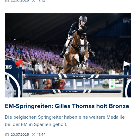
22.07.2025
17:12
EM-Springreiten: Gilles Thomas holt Bronze
Die belgischen Springreiter haben eine weitere Medaille
bei der EM in Spanien geholt.
20.07.2025
17:44