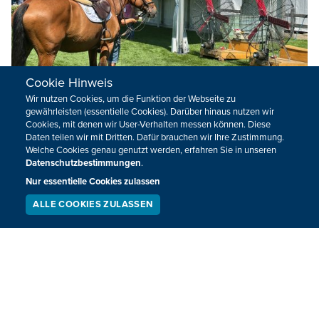
Cookie Hinweis
Wir nutzen Cookies, um die Funktion der Webseite zu
gewährleisten (essentielle Cookies). Darüber hinaus nutzen wir
Cookies, mit denen wir User-Verhalten messen können. Diese
Wie gehen die Pferde beim CHIO mit der
Daten teilen wir mit Dritten. Dafür brauchen wir Ihre Zustimmung.
Hitze um?
Welche Cookies genau genutzt werden, erfahren Sie in unseren
Datenschutzbestimmungen
.
Die hohen Temperaturen machen nicht nur Menschen,
Nur essentielle Cookies zulassen
sondern auch Tieren zu schaffen. Wie steht es um die
ALLE COOKIES ZULASSEN
Pferde beim Reitturnier CHIO in Aachen? Dr. Friedrich-
SERVICE
LIVESTREAM
PODCAST
SUCHEN
Wilhelm Hanbücken ist Chef-Tierarzt beim CHIO. Sein
Team hat viele Maßnahmen getroffen, um es den Pferden
so angenehm wie möglich zu machen.
02.07.2025
15:55