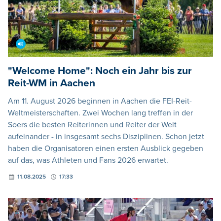
"Welcome Home": Noch ein Jahr bis zur
Reit-WM in Aachen
Am 11. August 2026 beginnen in Aachen die FEI-Reit-
Weltmeisterschaften. Zwei Wochen lang treffen in der
Soers die besten Reiterinnen und Reiter der Welt
aufeinander - in insgesamt sechs Disziplinen. Schon jetzt
haben die Organisatoren einen ersten Ausblick gegeben
auf das, was Athleten und Fans 2026 erwartet.
11.08.2025
17:33