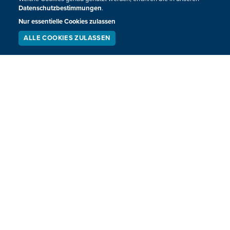
Datenschutzbestimmungen
.
Nur essentielle Cookies zulassen
ALLE COOKIES ZULASSEN
SERVICE
LIVESTREAM
PODCAST
SUCHEN
CHIO: André Thieme gewinnt den Großen
Preis von Aachen
André Thieme hat den Großen Preis von Aachen
gewonnen. Vor 40.000 Zuschauer im ausverkauften
Springstadion in der Aachener Soers konnte sich der
Deutsche im Stechen durchsetzen.
07.07.2024
17:18
VORHERIGE
NÄCHSTE