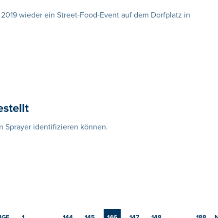
2019 wieder ein Street-Food-Event auf dem Dorfplatz in
stellt
n Sprayer identifizieren können.
IGE
1
…
144
145
146
147
148
…
188