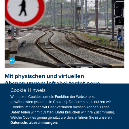
Mit physischen und virtuellen
Absperrungen: Infrabel testet neue
Cookie Hinweis
Methoden gegen Gleisläufer
Wir nutzen Cookies, um die Funktion der Webseite zu
Jeder, der oft mit der Bahn fährt, kennt das: Verspätungen
gewährleisten (essentielle Cookies). Darüber hinaus nutzen wir
Cookies, mit denen wir User-Verhalten messen können. Diese
sorgen für Stress und Frust. Die Pünktlichkeit der SNCB hat
Daten teilen wir mit Dritten. Dafür brauchen wir Ihre Zustimmung.
sich im letzten Jahr verbessert. Ein Grund für Chaos im
Welche Cookies genau genutzt werden, erfahren Sie in unseren
Schienenverkehr sind Menschen - zum Beispiel, die illegal
Datenschutzbestimmungen
.
Gleise überqueren oder an ihnen entlanggehen. Deshalb