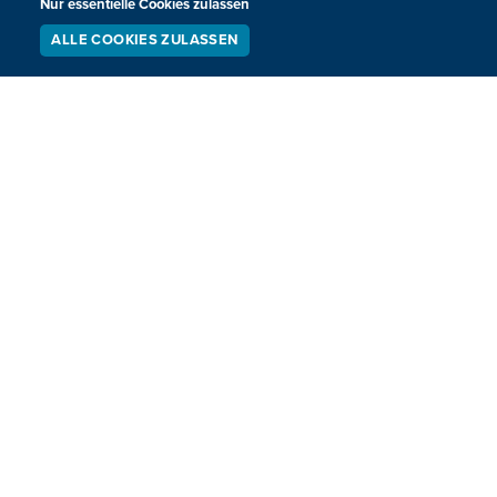
Nur essentielle Cookies zulassen
testet Infrabel neue Methoden gegen diese "Gleisläufer".
ALLE COOKIES ZULASSEN
SERVICE
LIVESTREAM
PODCAST
09.04.2026
17:54
SUCHEN
Bahnarbeiten im April und Mai zwischen
Welkenraedt und Eupen