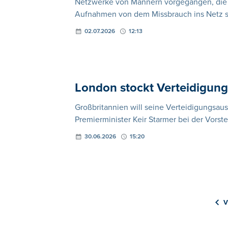
Netzwerke von Männern vorgegangen, die i
Aufnahmen von dem Missbrauch ins Netz st
02.07.2026
12:13
London stockt Verteidigung
Großbritannien will seine Verteidigungsau
Premierminister Keir Starmer bei der Vors
30.06.2026
15:20
V