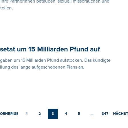
hre Partnerinnen betäuben, sexuell missbrauchen und
ellen.
setat um 15 Milliarden Pfund auf
sgaben um 15 Milliarden Pfund aufstocken. Das kündigte
tellung des lange aufgeschobenen Plans an.
ORHERIGE
1
2
3
4
5
…
347
NÄCHST