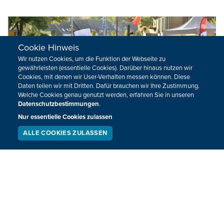
Cookie Hinweis
Wir nutzen Cookies, um die Funktion der Webseite zu
gewährleisten (essentielle Cookies). Darüber hinaus nutzen wir
Cookies, mit denen wir User-Verhalten messen können. Diese
Daten teilen wir mit Dritten. Dafür brauchen wir Ihre Zustimmung.
Welche Cookies genau genutzt werden, erfahren Sie in unseren
Datenschutzbestimmungen
.
Nur essentielle Cookies zulassen
ALLE COOKIES ZULASSEN
SERVICE
LIVESTREAM
PODCAST
SUCHEN
Weltmusik-Fest und "Haaste Töne?!" 2019:
Internationale Top Acts und das Beste aus
25 Jahren
Nächstes Wochenende verwandelt sich die Eupener
Unterstadt wieder in ein großes Straßentheater. Bereits