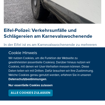
Eifel-Polizei: Verkehrsunfälle und
Schlägereien am Karnevalswochenende
In der Eifel ist es am Karnevalswochenende zu mehreren
Verkehrsunfällen gekommen.
Cookie Hinweis
Wir nutzen Cookies, um die Funktion der Webseite zu
16.02.2026
13:56
gewährleisten (essentielle Cookies). Darüber hinaus nutzen wir
Cookies, mit denen wir User-Verhalten messen können. Diese
Daten teilen wir mit Dritten. Dafür brauchen wir Ihre Zustimmung.
Welche Cookies genau genutzt werden, erfahren Sie in unseren
Datenschutzbestimmungen
.
Nur essentielle Cookies zulassen
ALLE COOKIES ZULASSEN
SERVICE
LIVESTREAM
PODCAST
SUCHEN