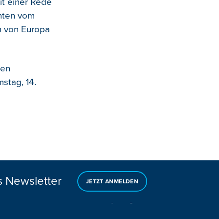
it einer Rede
hten vom
n von Europa
hen
stag, 14.
s Newsletter
JETZT ANMELDEN