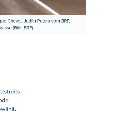
ue Chavet, Judith Peters vom BRF,
asse (Bild: BRF)
tstreits
unde
ewählt.