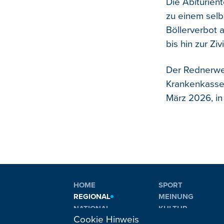
Die Abiturient
zu einem sel
Böllerverbot 
bis hin zur Ziv
Der Rednerwet
Krankenkassen
März 2026, in
HOME
SPORT
REGIONAL
MEINUNG
NATIONAL
KULTUR
Cookie Hinweis
INTERNATIONAL
WM 2026