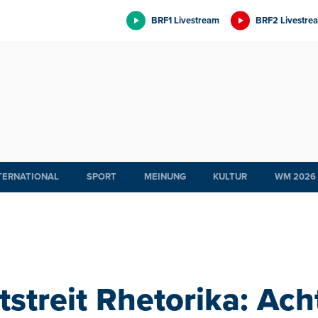
BRF1 Livestream
BRF2 Livestre
TERNATIONAL
SPORT
MEINUNG
KULTUR
WM 2026
streit Rhetorika: Acht