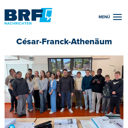
MENÜ
César-Franck-Athenäum