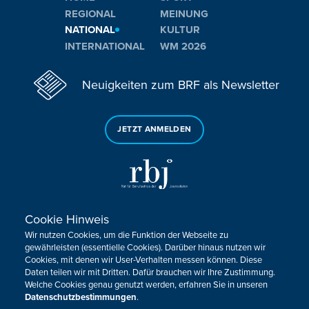
REGIONAL
MEINUNG
NATIONAL
KULTUR
INTERNATIONAL
WM 2026
Neuigkeiten zum BRF als Newsletter
JETZT ANMELDEN
Cookie Hinweis
Sie haben noch Fragen oder Anmerkungen?
Wir nutzen Cookies, um die Funktion der Webseite zu
KONTAKTIEREN SIE UNS!
gewährleisten (essentielle Cookies). Darüber hinaus nutzen wir
Cookies, mit denen wir User-Verhalten messen können. Diese
Daten teilen wir mit Dritten. Dafür brauchen wir Ihre Zustimmung.
Impressum
Datenschutz
Kontakt
Barrierefreiheit
Welche Cookies genau genutzt werden, erfahren Sie in unseren
Cookie-Zustimmung anpassen
Datenschutzbestimmungen
.