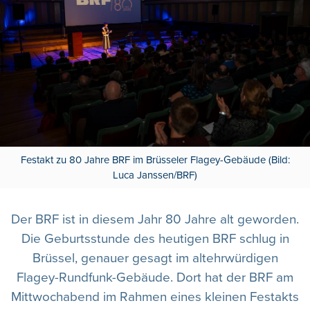
Festakt zu 80 Jahre BRF im Brüsseler Flagey-Gebäude (Bild:
Luca Janssen/BRF)
Der BRF ist in diesem Jahr 80 Jahre alt geworden.
Die Geburtsstunde des heutigen BRF schlug in
Brüssel, genauer gesagt im altehrwürdigen
Flagey-Rundfunk-Gebäude. Dort hat der BRF am
Mittwochabend im Rahmen eines kleinen Festakts