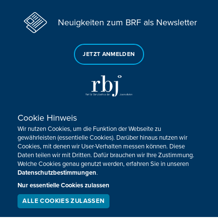
Neuigkeiten zum BRF als Newsletter
JETZT ANMELDEN
Cookie Hinweis
Sie haben noch Fragen oder Anmerkungen?
Wir nutzen Cookies, um die Funktion der Webseite zu
KONTAKTIEREN SIE UNS!
gewährleisten (essentielle Cookies). Darüber hinaus nutzen wir
Cookies, mit denen wir User-Verhalten messen können. Diese
Daten teilen wir mit Dritten. Dafür brauchen wir Ihre Zustimmung.
Impressum
Datenschutz
Kontakt
Barrierefreiheit
Welche Cookies genau genutzt werden, erfahren Sie in unseren
Cookie-Zustimmung anpassen
Datenschutzbestimmungen
.
Nur essentielle Cookies zulassen
Design, Konzept & Programmierung:
Pixelbar
&
Pavonet
ALLE COOKIES ZULASSEN
SERVICE
LIVESTREAM
PODCAST
SUCHEN