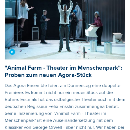
"Animal Farm - Theater im Menschenpark":
Proben zum neuen Agora-Stück
Das Agora-Ensemble feiert am Donnerstag eine doppelte
Premiere: Es kommt nicht nur ein neues Stück auf die
Bühne. Erstmals hat das ostbelgische Theater auch mit dem
deutschen Regisseur Felix Ensslin zusammengearbeitet.
Seine Inszenierung von "Animal Farm - Theater im
Menschenpark" ist eine Auseinandersetzung mit dem
Klassiker von George Orwell - aber nicht nur. Wir haben bei