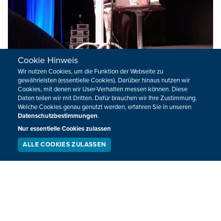
Cookie Hinweis
Wir nutzen Cookies, um die Funktion der Webseite zu
gewährleisten (essentielle Cookies). Darüber hinaus nutzen wir
Maggie De Block im St. Vither Triangel
Cookies, mit denen wir User-Verhalten messen können. Diese
Daten teilen wir mit Dritten. Dafür brauchen wir Ihre Zustimmung.
Gesundheitsministerin Maggie De Block steht derzeit oft in
Welche Cookies genau genutzt werden, erfahren Sie in unseren
Datenschutzbestimmungen
.
der Kritik. Am Montagabend war sie im St. Vither Triangel
zu Gast - auf Einladung ihrer ostbelgischen Parteikollegen
Nur essentielle Cookies zulassen
der PFF. Zum Abschluss der Veranstaltungsreihe "Liberale
ALLE COOKIES ZULASSEN
SERVICE
LIVESTREAM
PODCAST
Woche" stand die Ministerin den Bürgern Rede und
SUCHEN
Antwort.
16.05.2017 - 11:50
VORHERIGE
NÄCHSTE