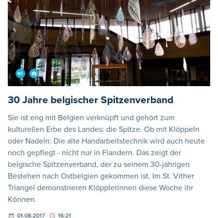
30 Jahre belgischer Spitzenverband
Sie ist eng mit Belgien verknüpft und gehört zum
kulturellen Erbe des Landes: die Spitze. Ob mit Klöppeln
oder Nadeln: Die alte Handarbeitstechnik wird auch heute
noch gepflegt - nicht nur in Flandern. Das zeigt der
belgische Spitzenverband, der zu seinem 30-jährigen
Bestehen nach Ostbelgien gekommen ist. Im St. Vither
Triangel demonstrieren Klöpplerinnen diese Woche ihr
Können.
01.08.2017
16:21