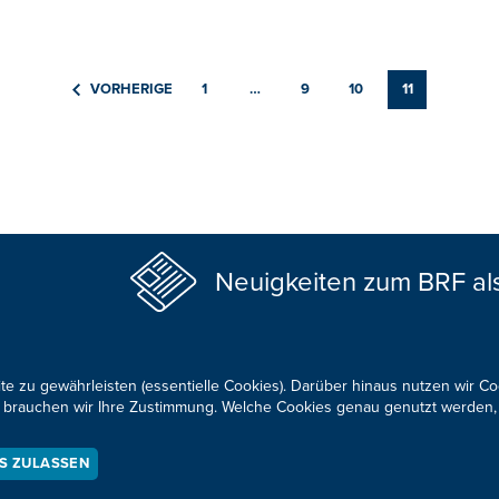
VORHERIGE
1
…
9
10
11
Neuigkeiten zum BRF al
te zu gewährleisten (essentielle Cookies). Darüber hinaus nutzen wir C
für brauchen wir Ihre Zustimmung. Welche Cookies genau genutzt werden,
KONTAKTIEREN SIE UNS!
ES ZULASSEN
okie-Zustimmung anpassen