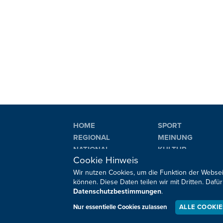
HOME
SPORT
REGIONAL
MEINUNG
NATIONAL
KULTUR
Cookie Hinweis
INTERNATIONAL
WM 2026
Wir nutzen Cookies, um die Funktion der Websei
können. Diese Daten teilen wir mit Dritten. Da
Datenschutzbestimmungen
.
Sie haben noch Fragen oder Anmerkungen?
Nur essentielle Cookies zulassen
ALLE COOKI
Impressum
Datenschutz
Kontakt
Barrierefreiheit
Co