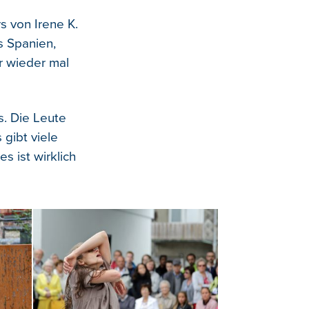
s von Irene K.
s Spanien,
er wieder mal
s. Die Leute
gibt viele
s ist wirklich