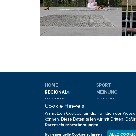
HOME
SPORT
REGIONAL
MEINUNG
NATIONAL
KULTUR
Cookie Hinweis
INTERNATIONAL
WM 2026
Wir nutzen Cookies, um die Funktion der Websei
können. Diese Daten teilen wir mit Dritten. Da
Datenschutzbestimmungen
.
Sie haben noch Fragen oder Anmerkungen?
Nur essentielle Cookies zulassen
ALLE COOKI