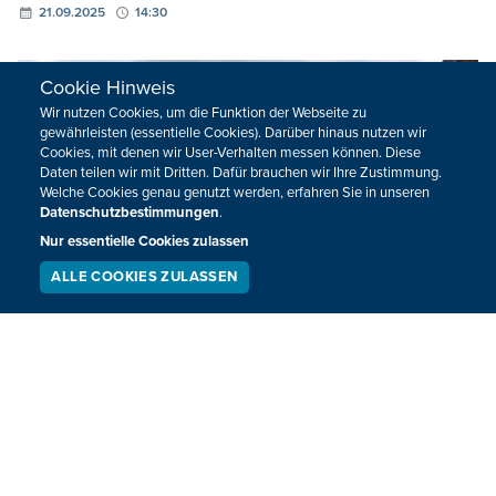
21.09.2025
14:30
Cookie Hinweis
Wir nutzen Cookies, um die Funktion der Webseite zu
gewährleisten (essentielle Cookies). Darüber hinaus nutzen wir
Cookies, mit denen wir User-Verhalten messen können. Diese
Daten teilen wir mit Dritten. Dafür brauchen wir Ihre Zustimmung.
Welche Cookies genau genutzt werden, erfahren Sie in unseren
Datenschutzbestimmungen
.
Nur essentielle Cookies zulassen
ALLE COOKIES ZULASSEN
SERVICE
LIVESTREAM
PODCAST
SUCHEN
Vierte Ausgabe des
Kunsthandwerkermarkts "Coup d'Coeur" in
Limbourg
Am 31. August findet zum vierten Mal der