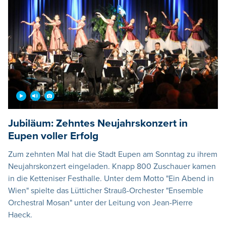
Jubiläum: Zehntes Neujahrskonzert in
Eupen voller Erfolg
Zum zehnten Mal hat die Stadt Eupen am Sonntag zu ihrem
Neujahrskonzert eingeladen. Knapp 800 Zuschauer kamen
in die Ketteniser Festhalle. Unter dem Motto "Ein Abend in
Wien" spielte das Lütticher Strauß-Orchester "Ensemble
Orchestral Mosan" unter der Leitung von Jean-Pierre
Haeck.