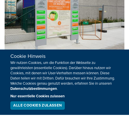
Cookie Hinweis
Recy-Parks im Norden der DG bleiben am
Wir nutzen Cookies, um die Funktion der Webseite zu
Mittwoch geschlossen
gewährleisten (essentielle Cookies). Darüber hinaus nutzen wir
Cookies, mit denen wir User-Verhalten messen können. Diese
Daten teilen wir mit Dritten. Dafür brauchen wir Ihre Zustimmung.
Wegen des landesweiten Streikaufrufs bleiben die
Welche Cookies genau genutzt werden, erfahren Sie in unseren
Wertstoffhöfe in Eupen, Kelmis, Lontzen und Raeren am
Datenschutzbestimmungen
.
Mittwoch geschlossen.
Nur essentielle Cookies zulassen
24.06.2025
16:33
ALLE COOKIES ZULASSEN
SERVICE
LIVESTREAM
PODCAST
SUCHEN