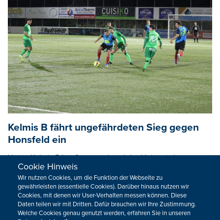
Kelmis B fährt ungefährdeten Sieg gegen
Honsfeld ein
Union Kelmis B hat Samstagabend das Heimspiel gegen
Cookie Hinweis
den Honsfelder SV mit 2:0 gewonnen. Während sich der
Wir nutzen Cookies, um die Funktion der Webseite zu
HSV schwertat, Chancen zu kreieren, machte Kelmis nicht
gewährleisten (essentielle Cookies). Darüber hinaus nutzen wir
viel mehr als nötig.
Cookies, mit denen wir User-Verhalten messen können. Diese
Daten teilen wir mit Dritten. Dafür brauchen wir Ihre Zustimmung.
03.10.2021
10:22
Welche Cookies genau genutzt werden, erfahren Sie in unseren