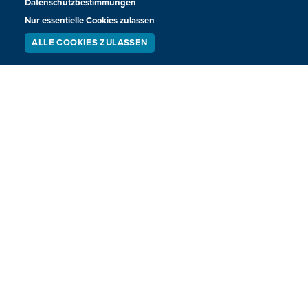
Datenschutzbestimmungen
.
Nur essentielle Cookies zulassen
ALLE COOKIES ZULASSEN
SERVICE
LIVESTREAM
PODCAST
SUCHEN
Honsfelder SV verliert auch Heimspiel
gegen KFC Rocherath
Honsfeld hat auch das dritte Saisonspiel nicht gewonnen.
Gegen Rocherath musste Honsfeld eine 1:2-Niederlage
hinnehmen. Die Partie begann für die Gastgeber allerdings