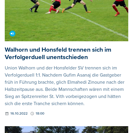
Walhorn und Honsfeld trennen sich im
Verfolgerduell unentschieden
Union Walhorn und der Honsfelder SV trennen sich im
Verfolgerduell 1:1. Nachdem Gufim Asanaj die Gastgeber
früh in Führung brachte, glich Elmahedi Zinoune nach der
Halbzeitpause aus. Beide Mannschaften wären mit einem
Sieg an Spitzenreiter St. Vith vorbeigezogen und hätten
sich die erste Tranche sichern können.
16.10.2022
18:00