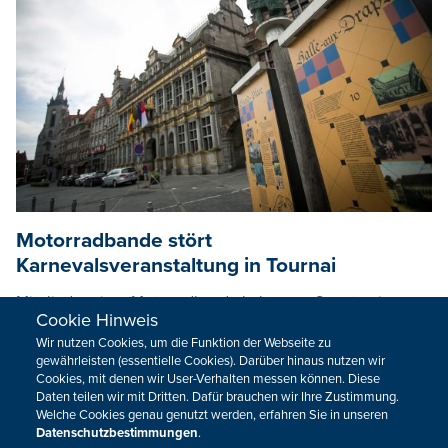
Motorradbande stört
Karnevalsveranstaltung in Tournai
Mitglieder einer Motorradbande haben am Samstag in
Cookie Hinweis
Tournai für Aufregung bei der traditionellen
Wir nutzen Cookies, um die Funktion der Webseite zu
Karnevalsveranstaltung "Le lancer de Pichous" gesorgt. Das
gewährleisten (essentielle Cookies). Darüber hinaus nutzen wir
berichtet die RTBF.
Cookies, mit denen wir User-Verhalten messen können. Diese
Daten teilen wir mit Dritten. Dafür brauchen wir Ihre Zustimmung.
15.03.2026
11:30
Welche Cookies genau genutzt werden, erfahren Sie in unseren
Datenschutzbestimmungen
.