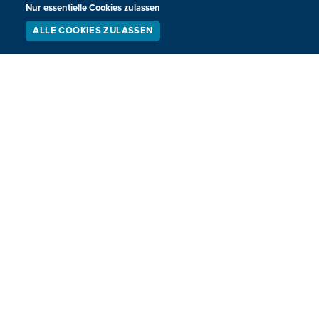
Nur essentielle Cookies zulassen
ALLE COOKIES ZULASSEN
SERVICE
LIVESTREAM
PODCAST
SUCHEN
Personalversammlung bei H&M Logistics
nach Schließungsankündigung
Bei H&M Logistics in Ghlin bei Mons hat am Freitagmorgen
eine Personalversammlung stattgefunden. Das
Unternehmen hatte am Donnerstag überraschend die
Schließung des H&M-Verteilzentrums angekündigt.