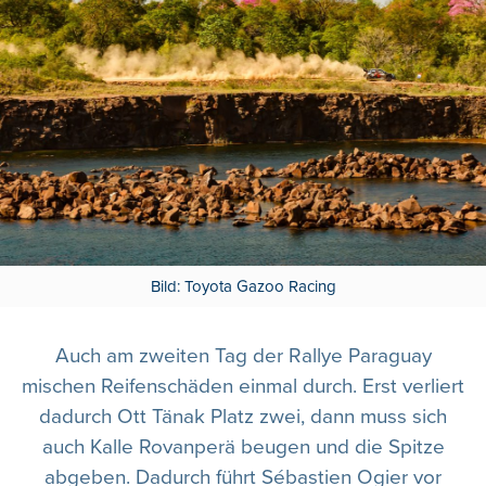
Bild: Toyota Gazoo Racing
Auch am zweiten Tag der Rallye Paraguay
mischen Reifenschäden einmal durch. Erst verliert
dadurch Ott Tänak Platz zwei, dann muss sich
auch Kalle Rovanperä beugen und die Spitze
abgeben. Dadurch führt Sébastien Ogier vor