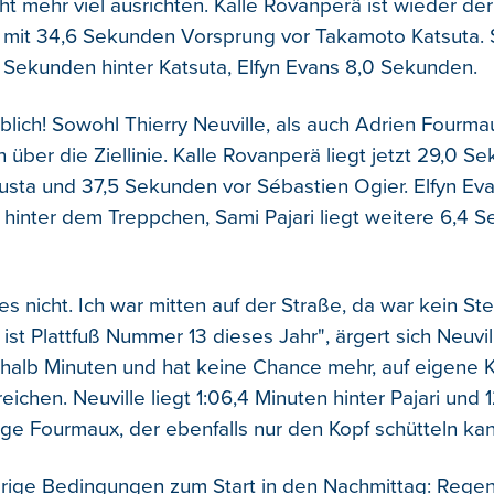
t mehr viel ausrichten. Kalle Rovanperä ist wieder der
zt mit 34,6 Sekunden Vorsprung vor Takamoto Katsuta.
,1 Sekunden hinter Katsuta, Elfyn Evans 8,0 Sekunden.
blich! Sowohl Thierry Neuville, als auch Adrien Fourmau
über die Ziellinie. Kalle Rovanperä liegt jetzt 29,0 S
sta und 37,5 Sekunden vor Sébastien Ogier. Elfyn Evan
hinter dem Treppchen, Sami Pajari liegt weitere 6,4 
es nicht. Ich war mitten auf der Straße, da war kein Ste
 ist Plattfuß Nummer 13 dieses Jahr", ärgert sich Neuvill
rthalb Minuten und hat keine Chance mehr, auf eigene K
reichen. Neuville liegt 1:06,4 Minuten hinter Pajari und
ge Fourmaux, der ebenfalls nur den Kopf schütteln kan
erige Bedingungen zum Start in den Nachmittag: Rege