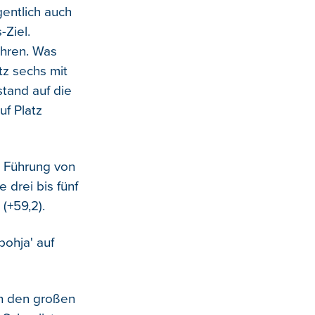
gentlich auch
-Ziel.
ahren. Was
tz sechs mit
tand auf die
uf Platz
e Führung von
 drei bis fünf
(+59,2).
ohja' auf
rch den großen