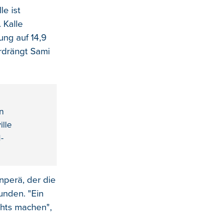
le ist
 Kalle
ung auf 14,9
rdrängt Sami
en
lle
-
nperä, der die
unden. "Ein
chts machen",