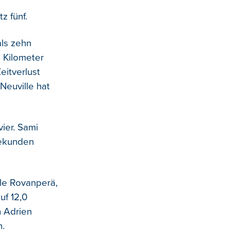
z fünf.
als zehn
n Kilometer
eitverlust
Neuville hat
vier. Sami
 Sekunden
lle Rovanperä,
uf 12,0
n Adrien
n.