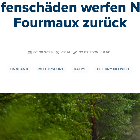
eifenschäden werfen N
Fourmaux zurück
02.08.2025
08:14
02.08.2025 - 18:50
FINNLAND
MOTORSPORT
RALLYE
THIERRY NEUVILLE