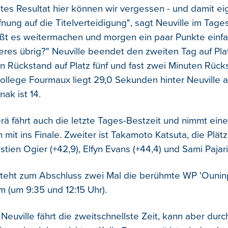
tes Resultat hier können wir vergessen - und damit ei
fnung auf die Titelverteidigung", sagt Neuville im Tages
ßt es weitermachen und morgen ein paar Punkte einf
deres übrig?" Neuville beendet den zweiten Tag auf Pla
 Rückstand auf Platz fünf und fast zwei Minuten Rücks
ollege Fourmaux liegt 29,0 Sekunden hinter Neuville a
nak ist 14.
rä fährt auch die letzte Tages-Bestzeit und nimmt ein
mit ins Finale. Zweiter ist Takamoto Katsuta, die Plätze
ien Ogier (+42,9), Elfyn Evans (+44,4) und Sami Pajari 
eht zum Abschluss zwei Mal die berühmte WP 'Ouninp
(um 9:35 und 12:15 Uhr).
y Neuville fährt die zweitschnellste Zeit, kann aber du