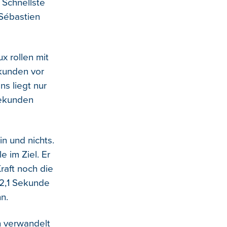
 Schnellste
 Sébastien
x rollen mit
ekunden vor
s liegt nur
Sekunden
in und nichts.
e im Ziel. Er
raft noch die
 12,1 Sekunde
n.
n verwandelt