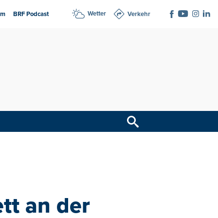
Wetter
am
BRF Podcast
Verkehr
tt an der