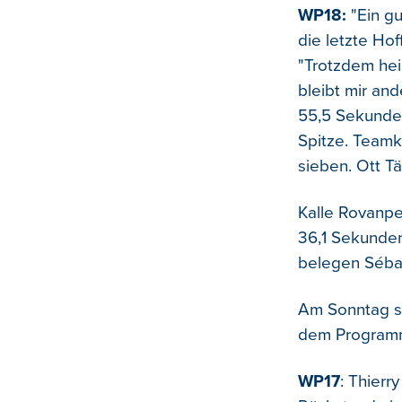
WP18:
"Ein gu
die letzte Hof
"Trotzdem hei
bleibt mir an
55,5 Sekunden
Spitze. Teamk
sieben. Ott Tä
Kalle Rovanpe
36,1 Sekunden 
belegen Sébast
Am Sonntag st
dem Programm 
WP17
: Thierr