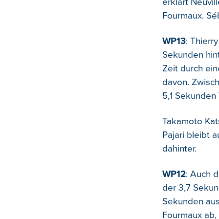
erklärt Neuvil
Fourmaux. Séba
WP13
: Thierr
Sekunden hint
Zeit durch ei
davon. Zwisch
5,1 Sekunden 
Takamoto Katsu
Pajari bleibt 
dahinter.
WP12
: Auch d
der 3,7 Sekund
Sekunden ausb
Fourmaux ab, 