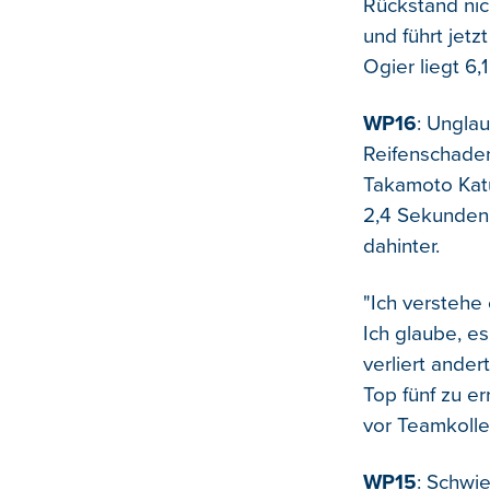
Rückstand nich
und führt jet
Ogier liegt 6
WP16
: Unglau
Reifenschaden 
Takamoto Katu
2,4 Sekunden 
dahinter.
"Ich verstehe 
Ich glaube, es
verliert ande
Top fünf zu er
vor Teamkolle
WP15
: Schwi