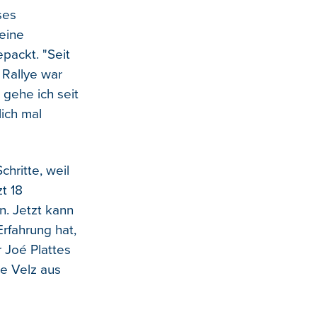
ses
seine
epackt. "Seit
 Rallye war
 gehe ich seit
lich mal
chritte, weil
zt 18
. Jetzt kann
rfahrung hat,
 Joé Plattes
ne Velz aus