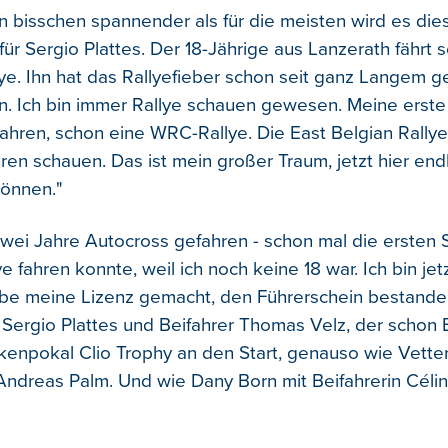
n bisschen spannender als für die meisten wird es die
r Sergio Plattes. Der 18-Jährige aus Lanzerath fährt 
lye. Ihn hat das Rallyefieber schon seit ganz Langem g
bin. Ich bin immer Rallye schauen gewesen. Meine erste
 Jahren, schon eine WRC-Rallye. Die East Belgian Rallye
ren schauen. Das ist mein großer Traum, jetzt hier end
können."
 zwei Jahre Autocross gefahren - schon mal die ersten S
ye fahren konnte, weil ich noch keine 18 war. Ich bin jet
e meine Lizenz gemacht, den Führerschein bestanden
 Sergio Plattes und Beifahrer Thomas Velz, der schon E
enpokal Clio Trophy an den Start, genauso wie Vetter
 Andreas Palm. Und wie Dany Born mit Beifahrerin Céli