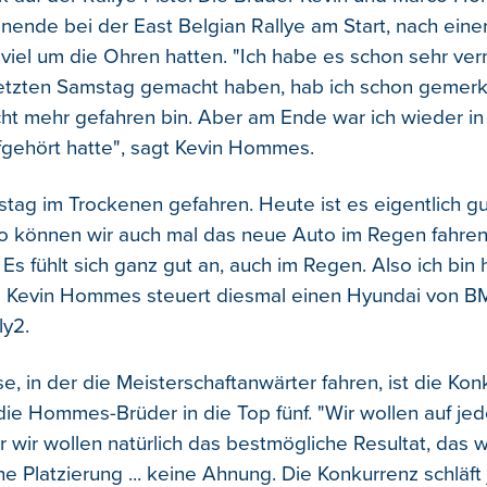
ende bei der East Belgian Rallye am Start, nach einer
 viel um die Ohren hatten. "Ich habe es schon sehr ver
letzten Samstag gemacht haben, hab ich schon gemerkt
cht mehr gefahren bin. Aber am Ende war ich wieder in
fgehört hatte", sagt Kevin Hommes.
stag im Trockenen gefahren. Heute ist es eigentlich gu
so können wir auch mal das neue Auto im Regen fahren,
Es fühlt sich ganz gut an, auch im Regen. Also ich bin 
" Kevin Hommes steuert diesmal einen Hyundai von BM
ly2.
se, in der die Meisterschaftanwärter fahren, ist die Ko
e Hommes-Brüder in die Top fünf. "Wir wollen auf jeden
wir wollen natürlich das bestmögliche Resultat, das w
 Platzierung ... keine Ahnung. Die Konkurrenz schläft 