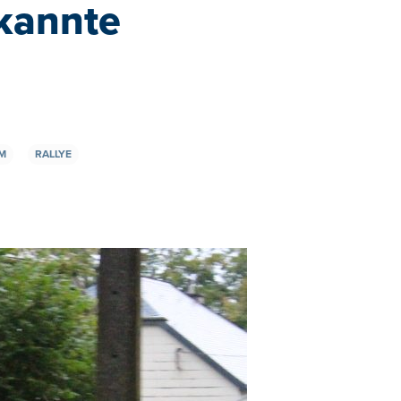
ekannte
M
RALLYE