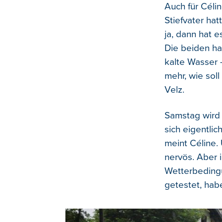
Auch für Céli
Stiefvater hat
ja, dann hat e
Die beiden hat
kalte Wasser -
mehr, wie soll
Velz.
Samstag wird e
sich eigentlic
meint Céline. 
nervös. Aber 
Wetterbedingu
getestet, hab