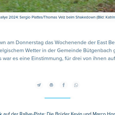
Rallye 2024: Sergio Plattes/Thomas Velz beim Shakedown (Bild: Katrin
down am Donnerstag das Wochenende der East Bel
belgischem Wetter in der Gemeinde Bütgenbach g
 war es eine Einstimmung, für drei von ihnen auf
ck auf der Rallye-Piste: Die Brüder Kevin und Marco H