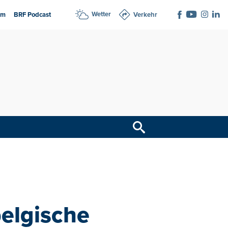
Wetter
am
BRF Podcast
Verkehr
belgische