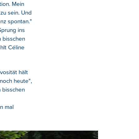
tion. Mein
 zu sein. Und
anz spontan."
Sprung ins
n bisschen
hlt Céline
osität hält
 noch heute",
n bisschen
n mal