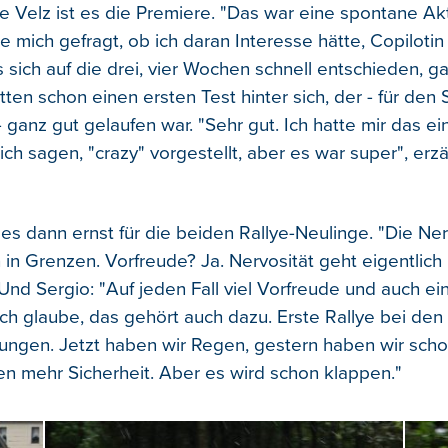
ne Velz ist es die Premiere. "Das war eine spontane Ak
te mich gefragt, ob ich daran Interesse hätte, Copilotin
s sich auf die drei, vier Wochen schnell entschieden, g
ten schon einen ersten Test hinter sich, der - für den 
 ganz gut gelaufen war. "Sehr gut. Ich hatte mir das ei
 ich sagen, "crazy" vorgestellt, aber es war super", erzä
s dann ernst für die beiden Rallye-Neulinge. "Die Nerv
h in Grenzen. Vorfreude? Ja. Nervosität geht eigentlich
Und Sergio: "Auf jeden Fall viel Vorfreude und auch ei
ich glaube, das gehört auch dazu. Erste Rallye bei den
ngen. Jetzt haben wir Regen, gestern haben wir scho
en mehr Sicherheit. Aber es wird schon klappen."