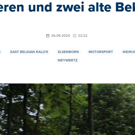
ren und zwei alte B
26.09.2024
22:22
H
EAST BELGIAN RALLYE
ELSENBORN
MOTORSPORT
NIDRU
WEYWERTZ