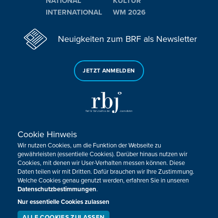
NATIONAL
KULTUR
INTERNATIONAL
WM 2026
Neuigkeiten zum BRF als Newsletter
JETZT ANMELDEN
Cookie Hinweis
Sie haben noch Fragen oder Anmerkungen?
Wir nutzen Cookies, um die Funktion der Webseite zu
KONTAKTIEREN SIE UNS!
gewährleisten (essentielle Cookies). Darüber hinaus nutzen wir
Cookies, mit denen wir User-Verhalten messen können. Diese
Daten teilen wir mit Dritten. Dafür brauchen wir Ihre Zustimmung.
Impressum
Datenschutz
Kontakt
Barrierefreiheit
Welche Cookies genau genutzt werden, erfahren Sie in unseren
Cookie-Zustimmung anpassen
Datenschutzbestimmungen
.
Nur essentielle Cookies zulassen
Design, Konzept & Programmierung:
Pixelbar
&
Pavonet
ALLE COOKIES ZULASSEN