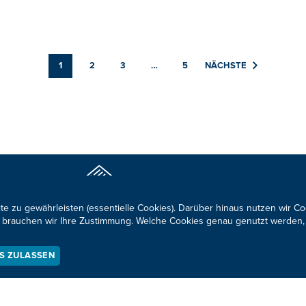
1
2
3
…
5
NÄCHSTE
Neuigkeiten zum BRF al
te zu gewährleisten (essentielle Cookies). Darüber hinaus nutzen wir C
für brauchen wir Ihre Zustimmung. Welche Cookies genau genutzt werden,
ES ZULASSEN
KONTAKTIEREN SIE UNS!
okie-Zustimmung anpassen