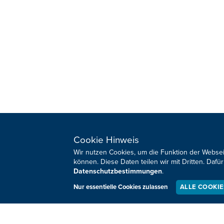
HOME
SPORT
Cookie Hinweis
REGIONAL
MEINUNG
Wir nutzen Cookies, um die Funktion der Websei
NATIONAL
KULTUR
können. Diese Daten teilen wir mit Dritten. Da
INTERNATIONAL
WM 2026
Datenschutzbestimmungen
.
Nur essentielle Cookies zulassen
ALLE COOKI
Sie haben noch Fragen oder Anmerkungen?
Impressum
Datenschutz
Kontakt
Barrierefreiheit
Co