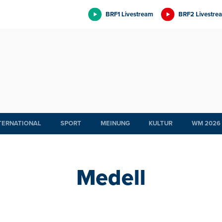
BRF1 Livestream
BRF2 Livestre
TERNATIONAL
SPORT
MEINUNG
KULTUR
WM 2026
Medell