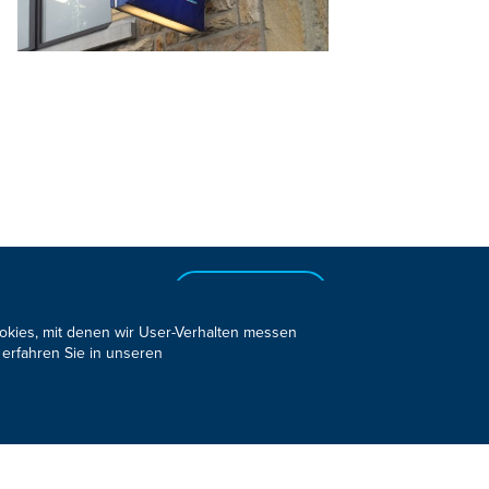
s Newsletter
JETZT ANMELDEN
ookies, mit denen wir User-Verhalten messen
 erfahren Sie in unseren
Design, Konzept & Programmierung:
Pixelbar
&
Pavonet